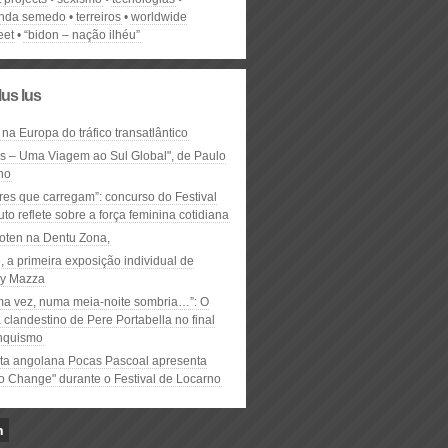
inda semedo
terreiros
worldwide
eet
“bidon – nação ilhéu”
lus lus
 na Europa do tráfico transatlântico
ós – Uma Viagem ao Sul Global", de Paulo
ho
res que carregam”: concurso do Festival
to reflete sobre a força feminina cotidiana
oten na Dentu Zona,
, a primeira exposição individual de
y Mazza
ma vez, numa meia-noite sombria…”: O
clandestino de Pere Portabella no final
nquismo
ta angolana Pocas Pascoal apresenta
to Change" durante o Festival de Locarno
n