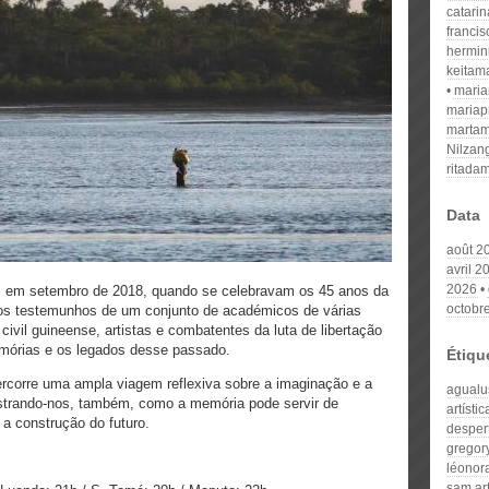
catari
franci
hermin
keitam
mari
mariap
martam
Nilzan
ritada
Data
août 2
avril 2
2026
u, em setembro de 2018, quando se celebravam os 45 anos da
octobr
 os testemunhos de um conjunto de académicos de várias
ivil guineense, artistas e combatentes da luta de libertação
mórias e os legados desse passado.
Étiqu
rcorre uma ampla viagem reflexiva sobre a imaginação e a
agualu
strando-nos, também, como a memória pode servir de
artísti
 a construção do futuro.
despert
gregory
léonor
sam art