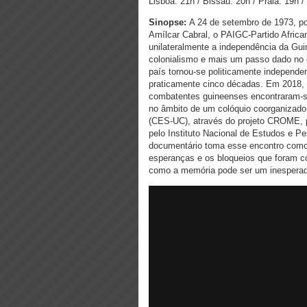
Lisboa: 21h / Bissau: 20h / Praia: 19h 
Sinopse:
A 24 de setembro de 1973, po
Amílcar Cabral, o PAIGC-Partido Afric
unilateralmente a independência da Guin
colonialismo e mais um passo dado no c
país tornou-se politicamente independen
praticamente cinco décadas. Em 2018,
combatentes guineenses encontraram-s
no âmbito de um colóquio coorganizado
(CES-UC), através do projeto CROME, 
pelo Instituto Nacional de Estudos e P
documentário toma esse encontro como
esperanças e os bloqueios que foram c
como a memória pode ser um inesperado 