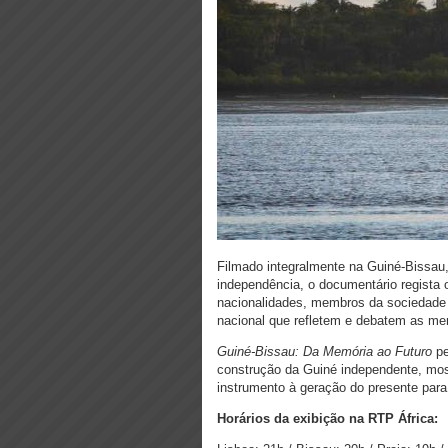
Filmado integralmente na Guiné-Bissa
independência, o documentário regista
nacionalidades, membros da sociedade c
nacional que refletem e debatem as me
Guiné-Bissau: Da Memória ao Futuro
pe
construção da Guiné independente, mo
instrumento à geração do presente para
Horários da exibição na RTP África: