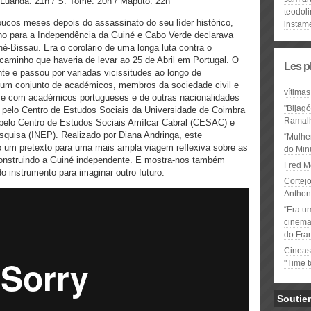
/ Luanda: 21h / S. Tomé: 20h / Maputo: 22h
teodol
ucos meses depois do assassinato do seu líder histórico,
instam
ano para a Independência da Guiné e Cabo Verde declarava
é-Bissau. Era o corolário de uma longa luta contra o
aminho que haveria de levar ao 25 de Abril em Portugal. O
Les p
te e passou por variadas vicissitudes ao longo de
 um conjunto de académicos, membros da sociedade civil e
vítimas
e com académicos portugueses e de outras nacionalidades
"Bijag
 pelo Centro de Estudos Sociais da Universidade de Coimbra
Ramal
pelo Centro de Estudos Sociais Amílcar Cabral (CESAC) e
esquisa (INEP). Realizado por Diana Andringa, este
“Mulhe
 um pretexto para uma mais ampla viagem reflexiva sobre as
do Minu
onstruindo a Guiné independente. E mostra-nos também
Fred M
instrumento para imaginar outro futuro.
Cortejo
Anthon
“Era u
cinema 
do Fra
Cineas
"Time 
Soutie