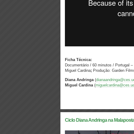
Ficha Técnica:
Documentário / 60 minutos / Portugal –
Miguel Cardina
;
Produção: Garden Fil
Diana Andringa
(
dianaandringa@ces.u
Miguel Cardina
(
miguelcardina@ces.uc
Ciclo Diana Andringa na Malapost