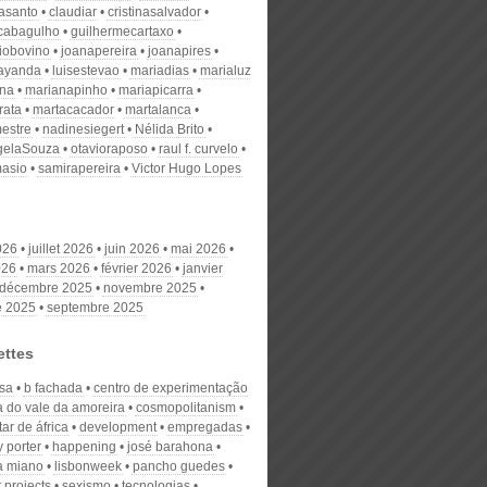
nasanto
claudiar
cristinasalvador
scabagulho
guilhermecartaxo
iobovino
joanapereira
joanapires
ayanda
luisestevao
mariadias
marialuz
ana
marianapinho
mariapicarra
rata
martacacador
martalanca
estre
nadinesiegert
Nélida Brito
gelaSouza
otavioraposo
raul f. curvelo
masio
samirapereira
Victor Hugo Lopes
026
juillet 2026
juin 2026
mai 2026
026
mars 2026
février 2026
janvier
décembre 2025
novembre 2025
e 2025
septembre 2025
ettes
sa
b fachada
centro de experimentação
ca do vale da amoreira
cosmopolitanism
ar de áfrica
development
empregadas
 porter
happening
josé barahona
a miano
lisbonweek
pancho guedes
 projects
sexismo
tecnologias