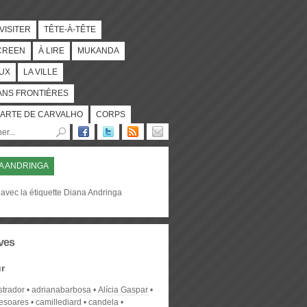
 VISITER
TÊTE-À-TÊTE
CREEN
À LIRE
MUKANDA
UX
LA VILLE
ANS FRONTIÈRES
ARTE DE CARVALHO
CORPS
A ANDRINGA
avec la étiquette Diana Andringa
ves
r
strador
adrianabarbosa
Alícia Gaspar
desoares
camillediard
candela