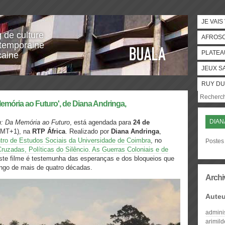
JE VAIS
g de culture
AFROS
temporaine
PLATEA
caine
JEUX S
RUY DU
mória ao Futuro', de Diana Andringa,
DIAN
: Da Memória ao Futuro
, está agendada para
24 de
GMT+1), na
RTP África
. Realizado por
Diana Andringa
,
tro de Estudos Sociais da Universidade de Coimbra
, no
Postes 
zadas, Políticas do Silêncio. As Guerras Coloniais e de
este filme é testemunha das esperanças e dos bloqueios que
ongo de mais de quatro décadas.
Archi
Auteu
admini
arimil