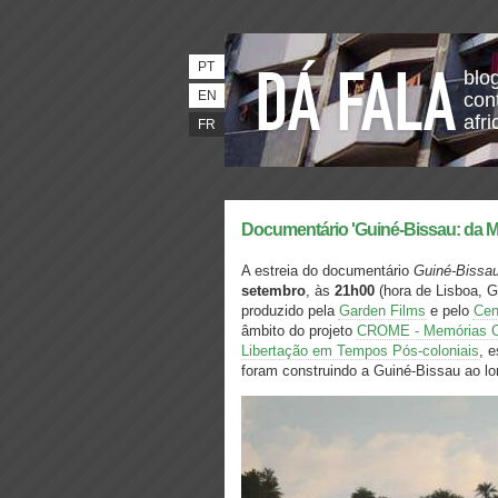
PT
blo
EN
con
afri
FR
Documentário 'Guiné-Bissau: da Me
A estreia do documentário
Guiné-Bissau
setembro
, às
21h00
(hora de Lisboa, 
produzido pela
Garden Films
e pelo
Cen
âmbito do projeto
CROME - Memórias Cru
Libertação em Tempos Pós-coloniais
, 
foram construindo a Guiné-Bissau ao l