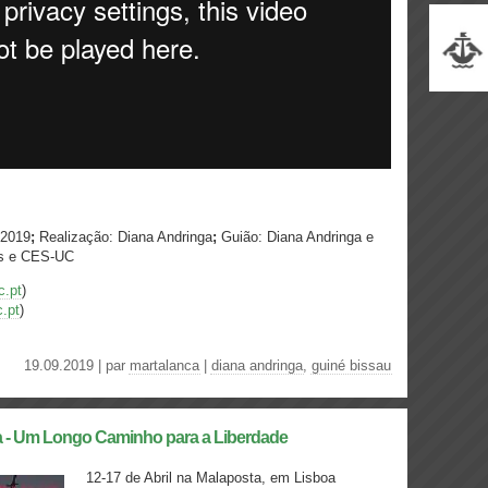
 2019
;
Realização: Diana Andringa
;
Guião: Diana Andringa e
ms e CES-UC
c.pt
)
.pt
)
19.09.2019 | par
martalanca
|
diana andringa
,
guiné bissau
a - Um Longo Caminho para a Liberdade
12-17 de Abril na Malaposta, em Lisboa