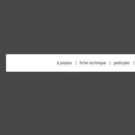
à propos
fiche technique
participer