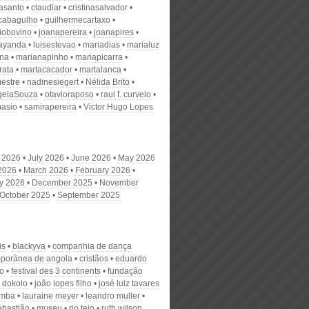
nasanto
claudiar
cristinasalvador
scabagulho
guilhermecartaxo
iobovino
joanapereira
joanapires
ayanda
luisestevao
mariadias
marialuz
ana
marianapinho
mariapicarra
rata
martacacador
martalanca
estre
nadinesiegert
Nélida Brito
gelaSouza
otavioraposo
raul f. curvelo
masio
samirapereira
Victor Hugo Lopes
 2026
July 2026
June 2026
May 2026
 2026
March 2026
February 2026
y 2026
December 2025
November
October 2025
September 2025
is
blackyva
companhia de dança
porânea de angola
cristãos
eduardo
o
festival des 3 continents
fundação
a dokolo
joão lopes filho
josé luiz tavares
umba
lauraine meyer
leandro muller
ebastião
museu
rio tejo
ruth wilson