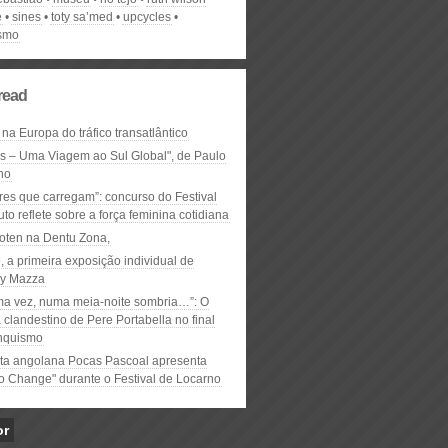
e
sines
toty sa’med
upcycles
smo
read
 na Europa do tráfico transatlântico
ós – Uma Viagem ao Sul Global", de Paulo
ho
res que carregam”: concurso do Festival
to reflete sobre a força feminina cotidiana
oten na Dentu Zona,
, a primeira exposição individual de
y Mazza
ma vez, numa meia-noite sombria…”: O
clandestino de Pere Portabella no final
nquismo
ta angolana Pocas Pascoal apresenta
to Change" durante o Festival de Locarno
or