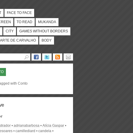
T
FACE TO FACE
CREEN
TO READ
MUKANDA
CITY
GAMES WITHOUT BORDERS
ARTE DE CARVALHO
BODY
TO
tagged with Conto
ve
or
strador
adrianabarbosa
Alícia Gaspar
desoares
camillediard
candela