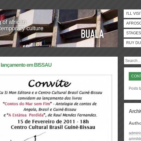
I'LL VISI
 of african
AFROS
temporary culture
STAGES
RUY DU
a, lançamento em BISSAU
CON
Posts 
Archi
Auth
admini
arimil