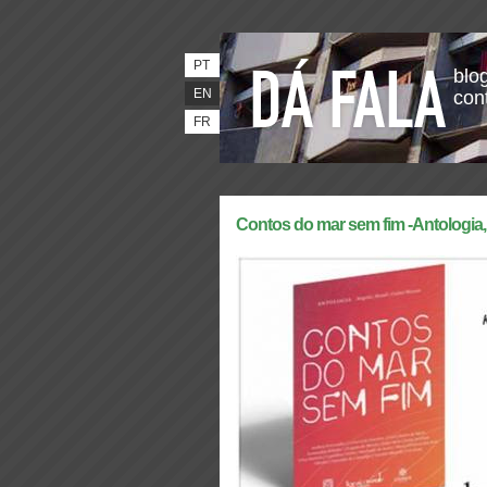
PT
blog
EN
con
FR
Contos do mar sem fim -Antologi