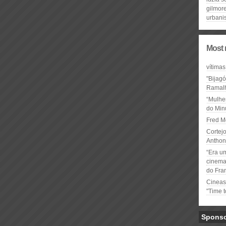
gilmor
urbani
Most 
vítimas
"Bijag
Ramal
“Mulhe
do Minu
Fred M
Cortejo
Anthon
“Era u
cinema 
do Fra
Cineas
"Time 
Spons