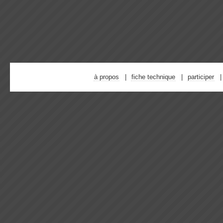
à propos
fiche technique
participer