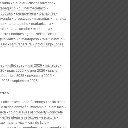
nasanto
claudiar
cristinasalvador
scabagulho
guilhermecartaxo
iobovino
joanapereira
joanapires
ayanda
luisestevao
mariadias
marialuz
ana
marianapinho
mariapicarra
rata
martacacador
martalanca
estre
nadinesiegert
Nélida Brito
gelaSouza
otavioraposo
raul f. curvelo
masio
samirapereira
Victor Hugo Lopes
026
juillet 2026
juin 2026
mai 2026
026
mars 2026
février 2026
janvier
décembre 2025
novembre 2025
e 2025
septembre 2025
ettes
k
alice miceli
andré cabaço
catita dias
 e descolonização: moçambique em foco
arch
colonial lives of property
concrete
entre ideias e reflexões
escultura
ão matéria vital
feira do livro
bane
josé luís mendonça
lançamento de