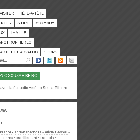
 VISITER
TÊTE-À-TÊTE
CREEN
À LIRE
MUKANDA
UX
LA VILLE
ANS FRONTIÈRES
ARTE DE CARVALHO
CORPS
NIO SOUSA RIBEIRO
avec la étiquette António Sousa Ribeiro
ves
r
strador
adrianabarbosa
Alícia Gaspar
desoares
camillediard
candela