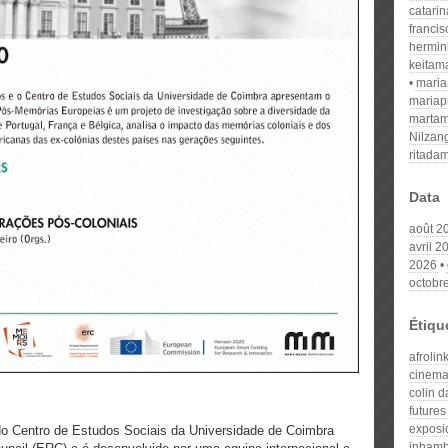
catari
franci
hermin
keitam
mari
mariap
martam
Nilzan
ritada
Data
août 2
avril 2
2026
octobr
Étiqu
afrolin
cinema
colin d
futures
exposiç
do Centro de Estudos Sociais da Universidade de Coimbra
inham