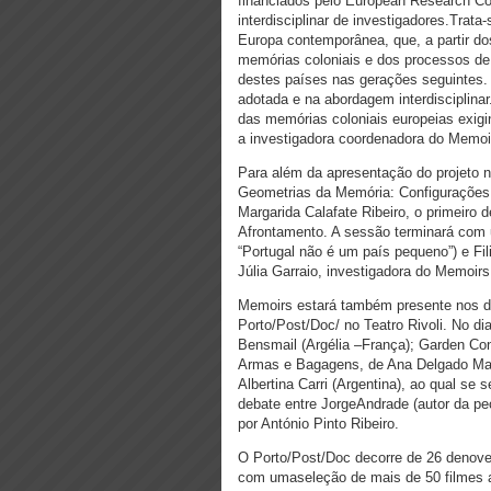
financiados pelo European Research Cou
interdisciplinar de investigadores.Trata
Europa contemporânea, que, a partir do
memórias coloniais e dos processos de
destes países nas gerações seguintes. 
adotada e na abordagem interdisciplinar.
das memórias coloniais europeias exi
a investigadora coordenadora do Memoir
Para além da apresentação do projeto 
Geometrias da Memória: Configurações 
Margarida Calafate Ribeiro, o primeiro
Afrontamento. A sessão terminará com 
“Portugal não é um país pequeno”) e Fi
Júlia Garraio, investigadora do Memoirs
Memoirs estará também presente nos di
Porto/Post/Doc/ no Teatro Rivoli. No di
Bensmail (Argélia –França); Garden Con
Armas e Bagagens, de Ana Delgado Marti
Albertina Carri (Argentina), ao qual se
debate entre JorgeAndrade (autor da p
por António Pinto Ribeiro.
O Porto/Post/Doc decorre de 26 denove
com umaseleção de mais de 50 filmes 