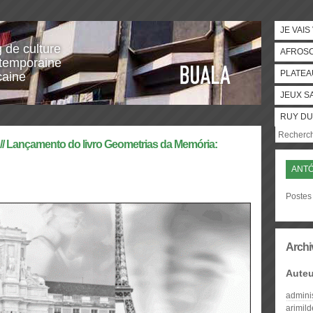
JE VAIS
g de culture
AFROS
temporaine
PLATEA
caine
JEUX S
RUY DU
// Lançamento do livro Geometrias da Memória:
ANTÓ
Postes 
Archi
Auteu
admini
arimil