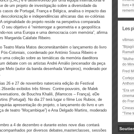
ncil (ERC) e é desenvolvido por uma equipa internacional e
livro
l
-se de um projeto de investigação sobre a diversidade da
remem
s casos de Portugal, França e Bélgica, analisa o impacto das
 descolonização e independências africanas das ex-colónias
A originalidade do projeto reside na perspetiva comparada
 O seu objetivo é “reinterrogar a geometria e a geopolítica
Les p
gindo-nos uma Europa e uma democracia com memória”, afirma
s Margarida Calafate Ribeiro.
vítimas
"Bijag
no Teatro Maria Matos decorrerátambém o lançamento do livro
Ramal
Pós-Coloniais, coordenado por António Sousa Ribeiro e
 de uma coleção sobre as temáticas da memória daeditora
“Mulhe
um debate com os artistas André Amálio (encenador da peça
do Minu
lipe Melo (autor da banda desenhada Vampiros), moderado por
Fred M
.
Cortejo
as 26 e 27 de novembro naterceira edição do Festival
Anthon
a 26serão exibidos três filmes: Contre-pouvoirs, de Malek
“Era u
versations, de Bouchra Khalili, (Marrocos – França), eDe
cinema 
ns (Portugal). No dia 27 terá lugar o filme Los Rubios, de
do Fra
 seguiráa apresentação do projeto, o lançamento do livro e um
Cineas
eça de teatro “Moçambique”) e Ana Delgado Martins, moderado
"Time 
mbro a 4 de dezembro e durante estes nove dias contará
Soutie
acompanhados por diversos debates,masterclasses, sessões