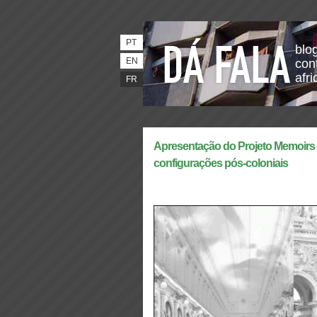
PT
blo
EN
con
afri
FR
Apresentação do Projeto Memoirs 
configurações pós-coloniais