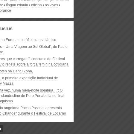
bc
língua crioula
oficina
os vivos
brance
lus lus
 na Europa do tráfico transatlântico
ós – Uma Viagem ao Sul Global", de Paulo
ho
res que carregam”: concurso do Festival
to reflete sobre a força feminina cotidiana
oten na Dentu Zona,
, a primeira exposição individual de
y Mazza
ma vez, numa meia-noite sombria…”: O
clandestino de Pere Portabella no final
nquismo
ta angolana Pocas Pascoal apresenta
to Change" durante o Festival de Locarno
n