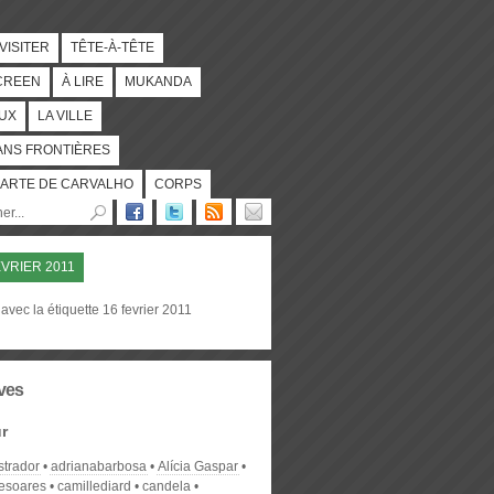
 VISITER
TÊTE-À-TÊTE
CREEN
À LIRE
MUKANDA
UX
LA VILLE
ANS FRONTIÈRES
ARTE DE CARVALHO
CORPS
EVRIER 2011
avec la étiquette 16 fevrier 2011
ves
r
strador
adrianabarbosa
Alícia Gaspar
desoares
camillediard
candela