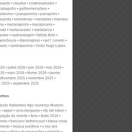
nasanto
claudiar
cristinasalvador
scabagulho
guilhermecartaxo
iobovino
joanapereira
joanapires
ayanda
luisestevao
mariadias
marialuz
ana
marianapinho
mariapicarra
rata
martacacador
martalanca
estre
nadinesiegert
Nélida Brito
gelaSouza
otavioraposo
raul f. curvelo
masio
samirapereira
Victor Hugo Lopes
026
juillet 2026
juin 2026
mai 2026
026
mars 2026
février 2026
janvier
décembre 2025
novembre 2025
e 2025
septembre 2025
ettes
aculo #alkantara #gio lourenço #kuduro
a
appel
cena benguela
city lab lisbon
pação do vivente
feira
festin 2016
gomes
francisco bethencourt
lisboa criola
mento
música lusófona
o riso dos
agos
oficina de reparações
rebelião