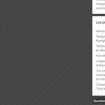
romual
univer
Les p
vítimas
"Bijag
Ramal
“Mulhe
do Minu
Fred M
Cortejo
Anthon
“Era u
cinema 
do Fra
Cineas
"Time 
Soutie