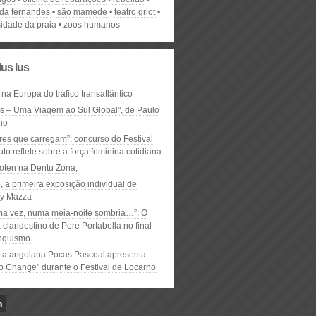
da fernandes
são mamede
teatro griot
sidade da praia
zoos humanos
lus lus
 na Europa do tráfico transatlântico
ós – Uma Viagem ao Sul Global", de Paulo
ho
res que carregam”: concurso do Festival
to reflete sobre a força feminina cotidiana
oten na Dentu Zona,
, a primeira exposição individual de
y Mazza
ma vez, numa meia-noite sombria…”: O
clandestino de Pere Portabella no final
nquismo
ta angolana Pocas Pascoal apresenta
to Change" durante o Festival de Locarno
n