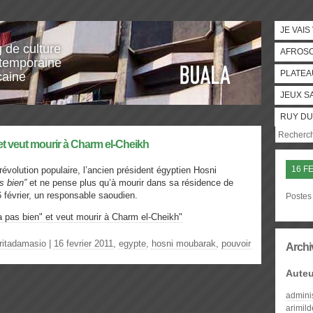
JE VAIS
g de culture
AFROS
temporaine
PLATEA
caine
JEUX S
RUY DU
t veut mourir à Charm el-Cheikh
16 F
révolution populaire, l’ancien président égyptien Hosni
s bien”
et ne pense plus qu’à mourir dans sa résidence de
 février, un responsable saoudien.
Postes 
a pas bien" et veut mourir à Charm el-Cheikh"
ritadamasio
|
16 fevrier 2011
,
egypte
,
hosni moubarak
,
pouvoir
Archi
Auteu
admini
arimil