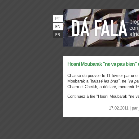
PT
blo
EN
con
afri
FR
Hosni Moubarak "ne va pas bien" e
Chassé du pouvoir le 11 février par une 
Moubarak a
“baissé les bras”
, ne
“va pa
Charm el-Cheikh, a déclaré, mercredi 16
Continuez à lire "Hosni Moubarak "ne v
17.02.2011 | par