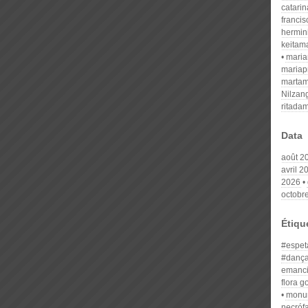
catari
franci
hermin
keitam
mari
mariap
martam
Nilzan
ritada
Data
août 2
avril 2
2026
octobr
Étiqu
#espet
#danç
emanci
flora 
monu
necróf