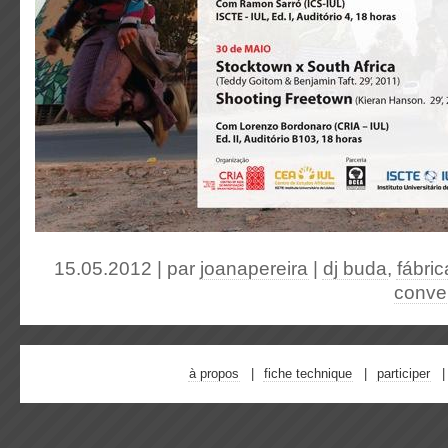
15.05.2012 | par
joanapereira
|
dj buda
,
fábri
conver
à propos
fiche technique
participer