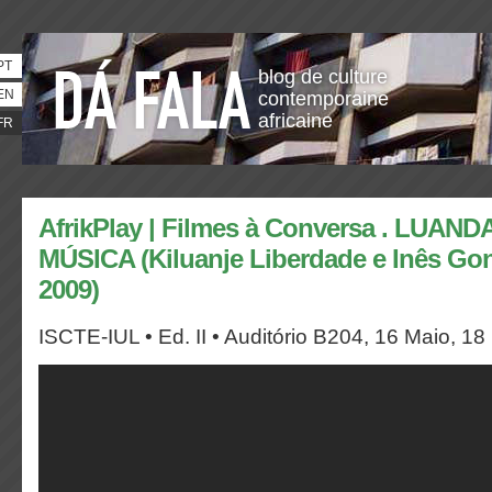
PT
blog de culture
EN
contemporaine
africaine
FR
AfrikPlay | Filmes à Conversa . LUAN
MÚSICA (Kiluanje Liberdade e Inês Gonç
2009)
ISCTE-IUL • Ed. II • Auditório B204, 16 Maio, 18