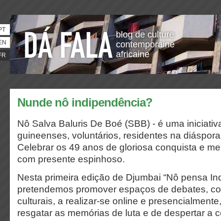
PT
blog de culture
EN
contemporaine
africaine
FR
Nunde nô indipendência?
Nô Salva Baluris De Boé (SBB) - é uma iniciativ
guineenses, voluntários, residentes na diáspora
Celebrar os 49 anos de gloriosa conquista e m
com presente espinhoso.
Nesta primeira edição de Djumbai “Nô pensa In
pretendemos promover espaços de debates, co
culturais, a realizar-se online e presencialmente
resgatar as memórias de luta e de despertar a 