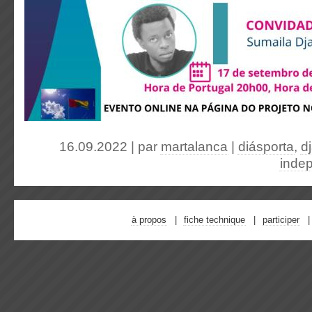
16.09.2022 | par
martalanca
|
diásporta
,
d
inde
à propos
fiche technique
participer