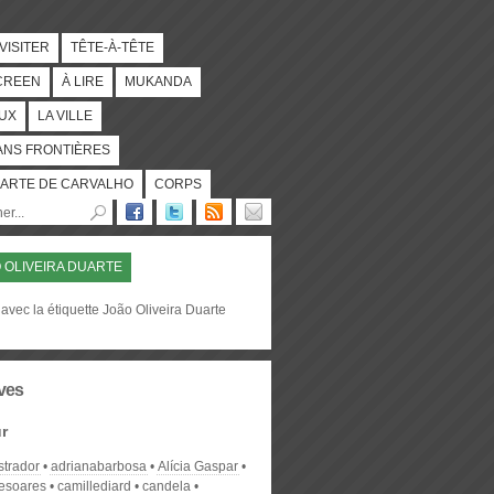
 VISITER
TÊTE-À-TÊTE
CREEN
À LIRE
MUKANDA
UX
LA VILLE
ANS FRONTIÈRES
ARTE DE CARVALHO
CORPS
 OLIVEIRA DUARTE
avec la étiquette João Oliveira Duarte
ves
r
strador
adrianabarbosa
Alícia Gaspar
desoares
camillediard
candela