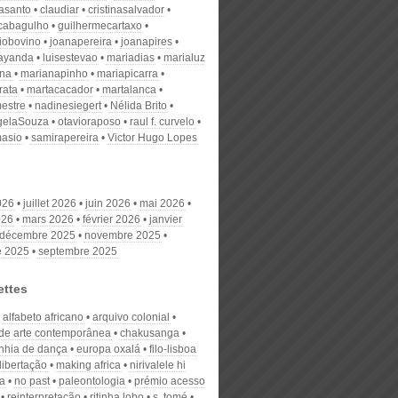
nasanto
claudiar
cristinasalvador
scabagulho
guilhermecartaxo
iobovino
joanapereira
joanapires
ayanda
luisestevao
mariadias
marialuz
ana
marianapinho
mariapicarra
rata
martacacador
martalanca
estre
nadinesiegert
Nélida Brito
gelaSouza
otavioraposo
raul f. curvelo
masio
samirapereira
Victor Hugo Lopes
026
juillet 2026
juin 2026
mai 2026
026
mars 2026
février 2026
janvier
décembre 2025
novembre 2025
e 2025
septembre 2025
ettes
alfabeto africano
arquivo colonial
 de arte contemporânea
chakusanga
hia de dança
europa oxalá
filo-lisboa
libertação
making africa
nirivalele hi
a
no past
paleontologia
prémio acesso
reinterpretação
ritinha lobo
s. tomé