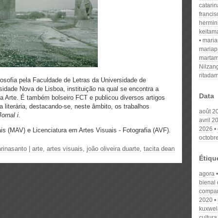
catari
franci
hermin
keitam
mari
mariap
martam
Nilzan
ritada
losofia pela Faculdade de Letras da Universidade de
sidade Nova de Lisboa, instituição na qual se encontra a
Data
a Arte. É também bolseiro FCT e publicou diversos artigos
ca literária, destacando-se, neste âmbito, os trabalhos
août 2
Jornal i
.
avril 2
2026
s (MAV) e Licenciatura em Artes Visuais - Fotografia (AVF).
octobr
arinasanto
|
arte
,
artes visuais
,
joão oliveira duarte
,
tacita dean
Étiqu
agora
bienal
compan
2020
kuxwel
cultura