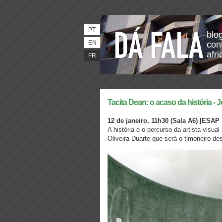
PT
blo
EN
con
afri
FR
Tacita Dean: o acaso da história - 
12 de janeiro, 11h30 (Sala A6) |ESAP
A história e o percurso da artista visu
Oliveira Duarte que será o timoneiro d