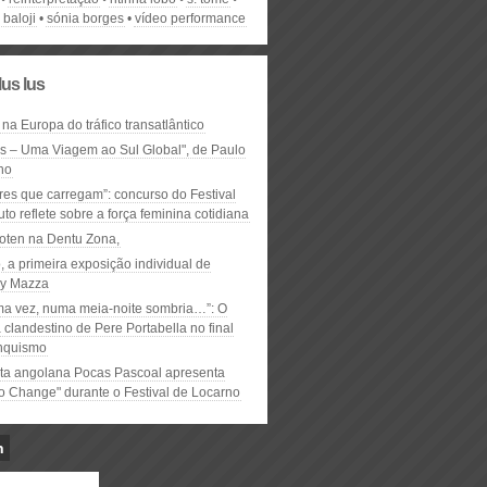
baloji
sónia borges
vídeo performance
lus lus
 na Europa do tráfico transatlântico
ós – Uma Viagem ao Sul Global", de Paulo
ho
res que carregam”: concurso do Festival
to reflete sobre a força feminina cotidiana
oten na Dentu Zona,
, a primeira exposição individual de
y Mazza
ma vez, numa meia-noite sombria…”: O
clandestino de Pere Portabella no final
nquismo
ta angolana Pocas Pascoal apresenta
to Change" durante o Festival de Locarno
n