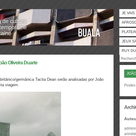
JE VAIS
g de culture
AFROS
temporaine
PLATEA
caine
JEUX S
RUY DU
João Oliveira Duarte
JOÃO
al britânico/germânica Tacita Dean serão analisadas por João
esta viagem.
Postes 
Archi
Auteu
admini
arimil