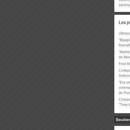
sammy 
Les p
vítimas
"Bijag
Ramal
“Mulhe
do Minu
Fred M
Cortejo
Anthon
“Era u
cinema 
do Fra
Cineas
"Time 
Soutie