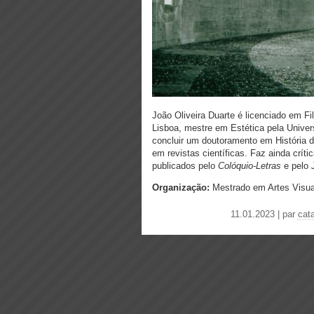
João Oliveira Duarte é licenciado em Fi
Lisboa, mestre em Estética pela Univer
concluir um doutoramento em História d
em revistas científicas. Faz ainda críti
publicados pelo
Colóquio-Letras
e pelo
Organização:
Mestrado em Artes Visuai
11.01.2023 | par
cat