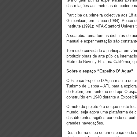
tem origem aí: nas experiências abisma
das relações assimétricas de poder e n
Participa da primeira colectiva aos 18
Gulbenkian, em Lisboa (1984). Pouco de
Institute (1991); MFA-Stanford Universit
A sua obra toma formas distintas de ac
manual e experimentação são constante
Tem sido convidado a participar em vári
produzir obras de arte pública interna
Metro de Beverly Hills, na Califórnia, 
Sobre o espaço “Espelho D’ Agua”
O Espaço Espelho D’Agua resulta de u
Turismo de Lisboa – ATL para a explora
de Belém, em frente ao rio Tejo. O esp
construído em 1940 durante a Exposiç
O mote do projeto é o de que neste loc
mundo, seja agora uma plataforma de c
das diferentes regiões por onde os po
grandes navegações.
Desta forma criou-se um espaço onde s