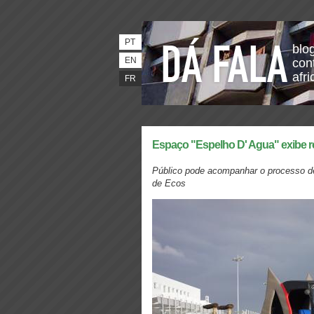
PT
blo
EN
con
afri
FR
Espaço "Espelho D' Agua" exibe r
Público pode acompanhar o processo d
de Ecos