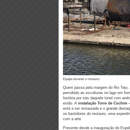
Equipa durante o restauro
Quem passa pela margem do Rio Tejo, 
percebido as esculturas no lago em fre
história por trás daquele túnel com ané
estão. A
instalaçã
o Torre de Cochim
está a ser restaurada e o grande destaq
os bastidores do restauro, uma experiên
com a arte.
Presente desde a inauguração do Espel