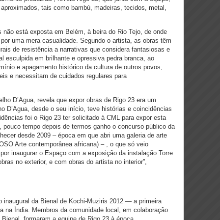
is aproximados, tais como bambú, madeiras, tecidos, metal,
não está exposta em Belém, à beira do Rio Tejo, de onde
 por uma mera casualidade. Segundo o artista, as obras têm
rais de resistência a narrativas que considera fantasiosas e
ial esculpida em brilhante e opressiva pedra branca, ao
mínio e apagamento histórico da cultura de outros povos,
geis e necessitam de cuidados regulares para
lho D’Agua, revela que expor obras de Rigo 23 era um
o D’Agua, desde o seu início, teve histórias e coincidências
dências foi o Rigo 23 ter solicitado à CML para expor esta
o, pouco tempo depois de termos ganho o concurso público da
hecer desde 2009 – época em que abri uma galeria de arte
SO Arte contemporânea africana) – , o que só veio
por inaugurar o Espaço com a exposição da instalação Torre
s no exterior, e com obras do artista no interior”,
o inaugural da Bienal de Kochi-Muziris 2012 — a primeira
da na Índia. Membros da comunidade local, em colaboração
a Bienal, formaram a equipe de Rigo 23 à época.