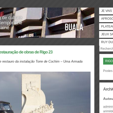
JE VAIS
g de culture
AFROS
temporaine
PLATEA
caine
JEUX S
RUY DU
estauração de obras de Rigo 23
RIGO
e re
stau
ro da instalaçã
o Torre de Cochim
–
Uma Armada
Postes 
Archi
Auteu
admini
arimil