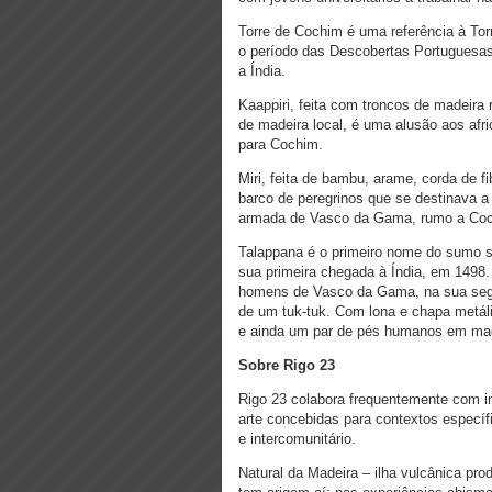
Torre de Cochim é uma referência à Tor
o período das Descobertas Portuguesas 
a Índia.
Kaappiri, feita com troncos de madeira
de madeira local, é uma alusão aos af
para Cochim.
Miri, feita de bambu, arame, corda de f
barco de peregrinos que se destinava a
armada de Vasco da Gama, rumo a Coch
Talappana é o primeiro nome do sumo s
sua primeira chegada à Índia, em 1498. 
homens de Vasco da Gama, na sua segu
de um tuk-tuk. Com lona e chapa metáli
e ainda um par de pés humanos em mad
Sobre Rigo 23
Rigo 23 colabora frequentemente com i
arte concebidas para contextos específico
e intercomunitário.
Natural da Madeira – ilha vulcânica pro