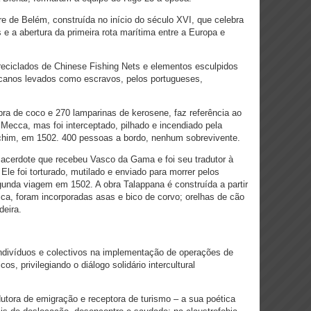
re de Belém, construída no início do século XVI, que celebra
e a abertura da primeira rota marítima entre a Europa e
 reciclados de Chinese Fishing Nets e elementos esculpidos
ricanos levados como escravos, pelos portugueses,
ibra de coco e 270 lamparinas de kerosene, faz referência ao
 Mecca, mas foi interceptado, pilhado e incendiado pela
im, em 1502. 400 pessoas a bordo, nenhum sobrevivente.
acerdote que recebeu Vasco da Gama e foi seu tradutor à
Ele foi torturado, mutilado e enviado para morrer pelos
nda viagem em 1502. A obra Talappana é construída a partir
ca, foram incorporadas asas e bico de corvo; orelhas de cão
eira.
ndivíduos e colectivos na implementação de operações de
s, privilegiando o diálogo solidário intercultural
dutora de emigração e receptora de turismo – a sua poética