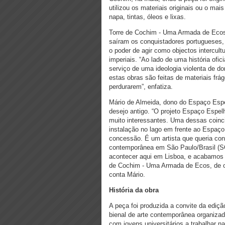
utilizou os materiais originais ou o ma
napa, tintas, óleos e lixas.
Torre de Cochim - Uma Armada de Ecos 
saíram os conquistadores portugueses,
o poder de agir como objectos intercultu
imperiais. “Ao lado de uma história ofic
serviço de uma ideologia violenta de do
estas obras são feitas de materiais frá
perdurarem”, enfatiza.
Mário de Almeida, dono do Espaço Espe
desejo antigo. “O projeto Espaço Espelh
muito interessantes. Uma dessas coinci
instalação no lago em frente ao Espaç
concessão. É um artista que queria con
contemporânea em São Paulo/Brasil (SO
acontecer aqui em Lisboa, e acabamos 
de Cochim - Uma Armada de Ecos, de obra
conta Mário.
História da obra
A peça foi produzida a convite da ediçã
bienal de arte contemporânea organiza
com jovens universitários a trabalhar n