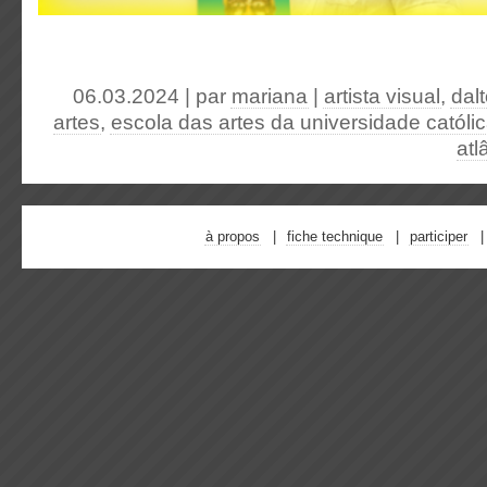
06.03.2024 | par
mariana
|
artista visual
,
dal
artes
,
escola das artes da universidade católic
atl
à propos
fiche technique
participer