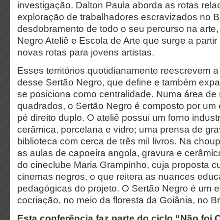
investigação. Dalton Paula aborda as rotas rel
exploração de trabalhadores escravizados no Br
desdobramento de todo o seu percurso na arte, 
Negro Ateliê e Escola de Arte que surge a partir
novas rotas para jovens artistas.
Esses territórios quotidianamente reescrevem a 
desse Sertão Negro, que define e também expan
se posiciona como centralidade. Numa área de
quadrados, o Sertão Negro é composto por um 
pé direito duplo. O ateliê possui um forno indust
cerâmica, porcelana e vidro; uma prensa de gr
biblioteca com cerca de três mil livros. Na cho
as aulas de capoeira angola, gravura e cerâmic
do cineclube Maria Grampinho, cuja proposta cu
cinemas negros, o que reitera as nuances educ
pedagógicas do projeto. O Sertão Negro é um e
cocriação, no meio da floresta da Goiânia, no Br
Esta conferência faz parte
do ciclo “Não foi 