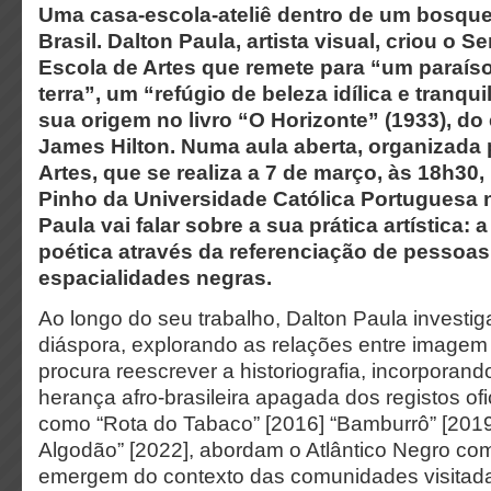
Uma casa-escola-ateliê dentro de um bosque
Brasil. Dalton Paula, artista visual, criou o S
Escola de Artes que remete para “um paraíso
terra”, um “refúgio de beleza idílica e tranqu
sua origem no livro “O Horizonte” (1933), do 
James Hilton. Numa aula aberta, organizada 
Artes, que se realiza a 7 de março, às 18h30, 
Pinho da Universidade Católica Portuguesa n
Paula vai falar sobre a sua prática artística:
poética através da referenciação de pessoas
espacialidades negras.
Ao longo do seu trabalho, Dalton Paula investig
diáspora, explorando as relações entre imagem e
procura reescrever a historiografia, incorporand
herança afro-brasileira apagada dos registos ofi
como “Rota do Tabaco” [2016] “Bamburrô” [2019
Algodão” [2022], abordam o Atlântico Negro c
emergem do contexto das comunidades visitada