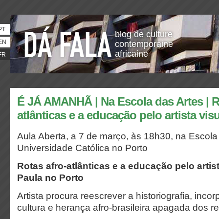
PT
blog de culture
EN
contemporaine
africaine
FR
É JÁ AMANHÃ | Na Escola das Artes | R
atlânticas e a educação pelo artista vis
Aula Aberta, a 7 de março, às 18h30, na Escola
Universidade Católica no Porto
Rotas afro-atlânticas e a educação pelo artis
Paula no Porto
Artista procura reescrever a historiografia, inc
cultura e herança afro-brasileira apagada dos reg