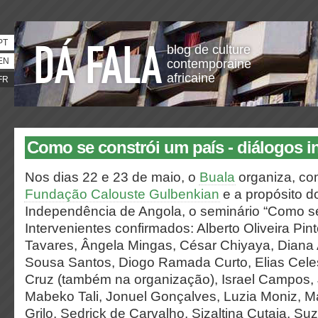
PT
blog de culture
EN
contemporaine
africaine
FR
Como se constrói um país - diálogos in
Nos dias 22 e 23 de maio, o
Buala
organiza, co
Fundação Calouste Gulbenkian
e a propósito d
Independência de Angola, o seminário “Como se
Intervenientes confirmados: Alberto Oliveira Pin
Tavares, Ângela Mingas, César Chiyaya, Diana 
Sousa Santos, Diogo Ramada Curto, Elias Celes
Cruz (também na organização), Israel Campos,
Mabeko Tali, Jonuel Gonçalves, Luzia Moniz, M
Grilo, Sedrick de Carvalho, Sizaltina Cutaia, S