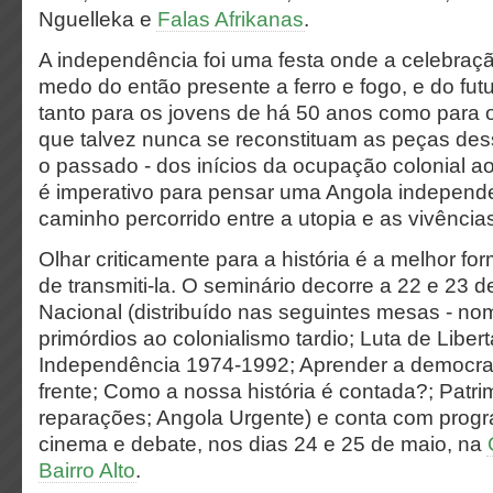
Nguelleka e
Falas Afrikanas
.
A independência foi uma festa onde a celebraç
medo do então presente a ferro e fogo, e do fut
tanto para os jovens de há 50 anos como para 
que talvez nunca se reconstituam as peças dess
o passado - dos inícios da ocupação colonial ao
é imperativo para pensar uma Angola independ
caminho percorrido entre a utopia e as vivência
Olhar criticamente para a história é a melhor fo
de transmiti-la. O seminário decorre a 22 e 23 d
Nacional (distribuído nas seguintes mesas - no
primórdios ao colonialismo tardio; Luta de Liber
Independência 1974-1992; Aprender a democrac
frente; Como a nossa história é contada?; Patrim
reparações; Angola Urgente) e conta com progr
cinema e debate, nos dias 24 e 25 de maio, na
Bairro Alto
.