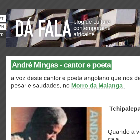
PT
blog de culture
EN
contemporaine
africaine
FR
André Mingas - cantor e poeta
a voz deste cantor e poeta angolano que nos d
pesar e saudades, no
Morro da Maianga
Tchipalep
Quando a v
cala