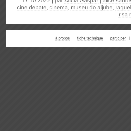
17.10.2022 | par
Alícia Gaspar
|
alice santo
cine debate
,
cinema
,
museu do aljube
,
raquel
risa
à propos
fiche technique
participer