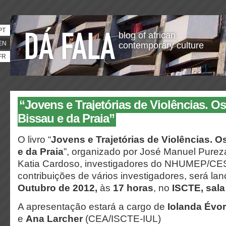
PT
blog of african
EN
contemporary culture
FR
“Jovens e Trajetórias de Violências. O
Bissau e da Praia”
O livro “
Jovens e Trajetórias de Violências. 
e da Praia
”, organizado por José Manuel Pureza
Katia Cardoso, investigadores do NHUMEP/CE
contribuições de vários investigadores, será la
Outubro de 2012,
às
17 horas
, no
ISCTE,
sala
A apresentação estará a cargo de
Iolanda Évo
e
Ana Larcher
(CEA/ISCTE-IUL)