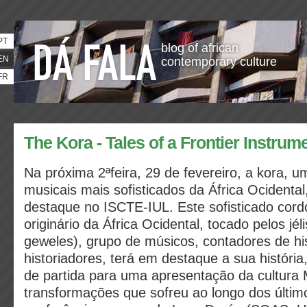
PT
blog of african
EN
contemporary culture
FR
The Kora - Tales of a Frontier Instrum
Na próxima 2ªfeira, 29 de fevereiro, a kora, 
musicais mais sofisticados da África Ocidental
destaque no ISCTE-IUL. Este sofisticado cord
originário da África Ocidental, tocado pelos jélis
geweles), grupo de músicos, contadores de his
historiadores, terá em destaque a sua história
de partida para uma apresentação da cultura
transformações que sofreu ao longo dos últim