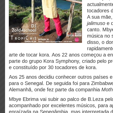
actualment
tocadores 
A sua mãe,
jalimuso
e d
canto. Mby
música no 
disso, o do
rapidament
arte de tocar kora. Aos 22 anos começou a e
parte do grupo Kora Symphony, criado pelo p
e constituído por 30 tocadores de kora.
Aos 25 anos decidiu conhecer outros países e 
para o Senegal. De seguida foi para Zimbabwe
Alemanhã, onde fez parte da companhia
Mothe
Mbye Ebrima vai subir ao palco de B.Leza pela
acompanhado por excelentes músicos, para a
enraízada na Senegâmbia, mas interpretada d