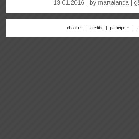
13.01.2016 | by
martalanca
|
g
about us
credits
participate
s