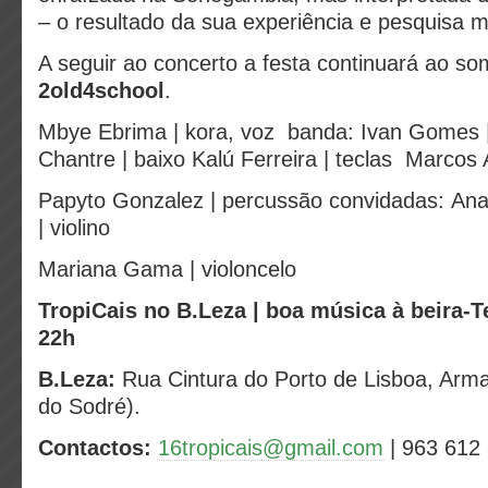
– o resultado da sua experiência e pesquisa m
A seguir ao concerto a festa continuará ao s
2old4school
.
Mbye Ebrima | kora, voz
banda:
Ivan Gomes |
Chantre | baixo
Kalú Ferreira | teclas
Marcos A
Papyto Gonzalez | percussão
convidadas:
Ana
| violino
Mariana Gama | violoncelo
TropiCais no B.Leza | boa música à beira-Te
22h
B.Leza:
Rua Cintura do Porto de Lisboa, Arm
do Sodré).
Contactos:
16tropicais@gmail.com
| 963 612