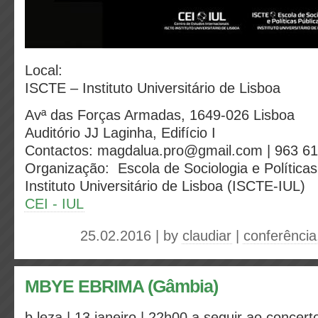
Local:
ISCTE – Instituto Universitário de Lisboa
Avª das Forças Armadas, 1649-026 Lisboa
Auditório JJ Laginha, Edifício I
Contactos: magdalua.pro@gmail.com | 963 6
Organização: Escola de Sociologia e Política
Instituto Universitário de Lisboa (ISCTE-IUL)
CEI - IUL
25.02.2016 | by
claudiar
|
conferência
MBYE EBRIMA (Gâmbia)
b.leza | 13 janeiro | 22h00
a seguir ao concert