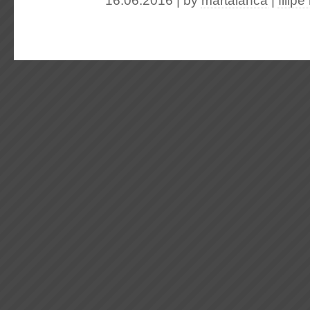
16.06.2016 | by
martalanca
|
filip