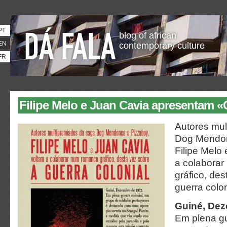
PT
blog of african
EN
contemporary culture
FR
Filipe Melo e Juan Cavia apresentam 
Autores mul
Dog Mendon
Filipe Melo
a colabora
gráfico, des
guerra colon
Guiné, Dez
Em plena gu