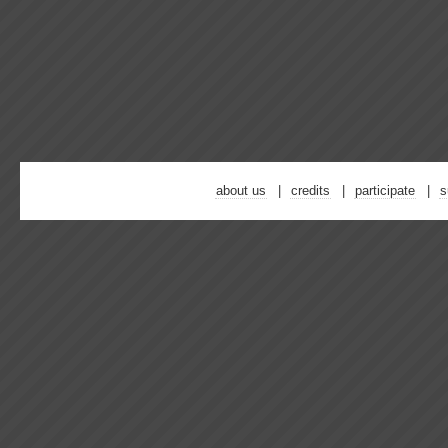
about us
credits
participate
s