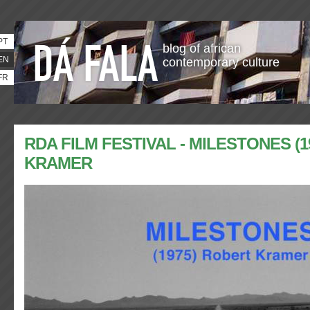
PT
blog of african
EN
contemporary culture
FR
RDA FILM FESTIVAL - MILESTONES (
KRAMER