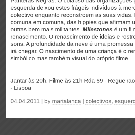
Panteras Negras. O colapso das organizações po
esquerda deixou estes frágeis indivíduos à me
colectivo enquanto reconstroem as suas vidas
comuna em comuna, das hippies que afirmam um
outras bem mais militantes.
Milestones
é um fil
renascimento. O renascimento de ideias e rostr
sons. A profundidade da neve é uma promessa 
irá chegar. O nascimento de uma criança é o r
simbólico mas também visual do próprio filme.
Jantar às 20h, Filme às 21h Rda 69 - Regueirã
- Lisboa
04.04.2011 | by
martalanca
|
colectivos
,
esquer