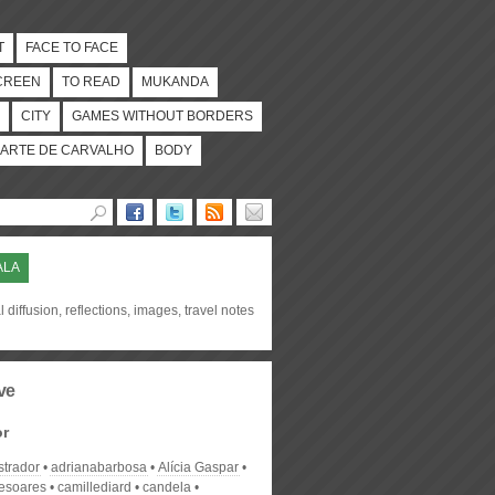
T
FACE TO FACE
CREEN
TO READ
MUKANDA
CITY
GAMES WITHOUT BORDERS
ARTE DE CARVALHO
BODY
ALA
l diffusion, reflections, images, travel notes
ve
or
strador
adrianabarbosa
Alícia Gaspar
desoares
camillediard
candela