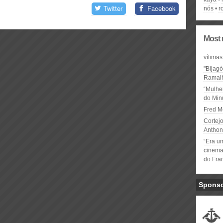
Twitter
Facebook
nós
r
Most 
vítimas
"Bijag
Ramal
“Mulhe
do Minu
Fred M
Cortejo
Anthon
“Era u
cinema 
do Fra
Spons