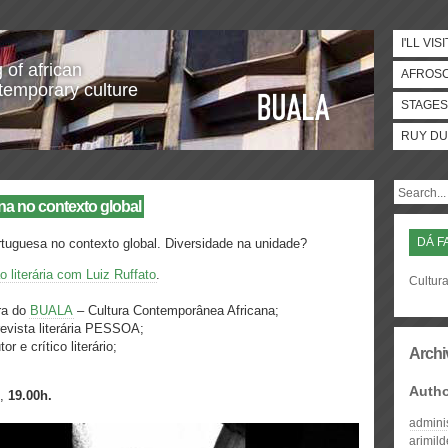
I'LL VISI
 of african
AFROS
temporary culture
STAGES
RUY DU
ona no contexto global
DÁ F
portuguesa no contexto global. Diversidade na unidade?
 literária com Luiz Ruffato
.
Cultura
ora do
BUALA
– Cultura Contemporânea Africana;
a revista literária PESSOA;
r e crítico literário;
Archi
Auth
,
19.00h.
admini
arimil