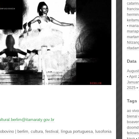
catari
franci
hermin
keitam
mari
mariap
martam
Nilzan
ritada
Data
August
April
Januar
2025
Tags
ao vivo
bienal 
ultural.berlim@itamaraty.gov.br
boaven
doomd
iobovino
|
berlim
,
cultura
,
festival
,
língua portuguesa
,
lusofonia
fellows
kaya