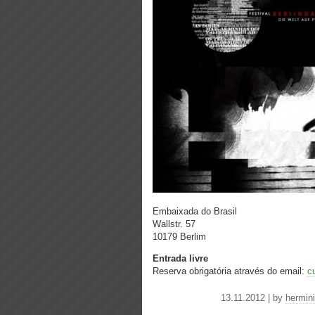
Embaixada do Brasil
Wallstr. 57
10179 Berlim
Entrada livre
Reserva obrigatória através do email:
c
13.11.2012 | by
hermin