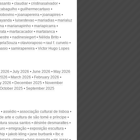
nasanto
claudiar
cristinasalvador
scabagulho
guilhermecartaxo
iobovino
joanapereira
joanapires
ayanda
luisestevao
mariadias
marialuz
ana
marianapinho
mariapicarra
rata
martacacador
martalanca
estre
nadinesiegert
Nélida Brito
gelaSouza
otavioraposo
raul f. curvelo
masio
samirapereira
Victor Hugo Lopes
 2026
July 2026
June 2026
May 2026
 2026
March 2026
February 2026
y 2026
December 2025
November
October 2025
September 2025
assédio
associação cultural de lisboa
de arte e cultura de são tomé e príncipe
tura sousa santos
désirée desmarattes
uro
emigração
exposição escultura
hip
jakob kling
jane burbank
lbc e
livraria ulmeiro
lynn margulis
mr. isaac