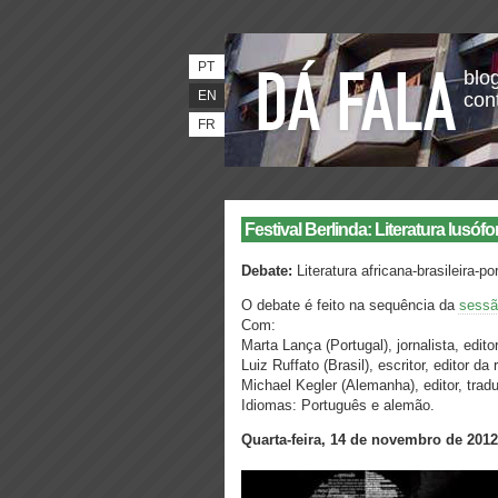
PT
blog
EN
con
FR
Festival Berlinda: Literatura lusóf
Debate:
Literatura africana-brasileira-
O debate é feito na sequência da
sessão
Com:
Marta Lança (Portugal), jornalista, edit
Luiz Ruffato (Brasil), escritor, editor d
Michael Kegler (Alemanha), editor, traduto
Idiomas: Português e alemão.
Quarta-feira, 14 de novembro de 2012