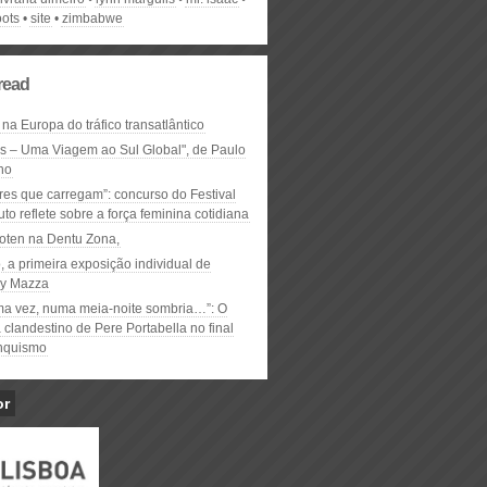
oots
site
zimbabwe
read
 na Europa do tráfico transatlântico
ós – Uma Viagem ao Sul Global", de Paulo
ho
res que carregam”: concurso do Festival
to reflete sobre a força feminina cotidiana
oten na Dentu Zona,
, a primeira exposição individual de
y Mazza
ma vez, numa meia-noite sombria…”: O
clandestino de Pere Portabella no final
nquismo
or