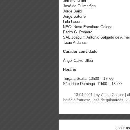
Jeremy Deller
José de Guimarães
Jorge Barbi
Jorge Satorre
Lola Lasurt
NEG: Nova Escultura Galega
Pedro G. Romero
SAL Joaquim António Salgado de Alm
Taxio Ardanaz
Curador convidado
Ángel Calvo Ulloa
Horário
Terça a Sexta 10h00 – 17h00
Sábado e Domingo 11h00 – 13h00
13.04.2021 | by
Alícia Gaspar
|
a
horácio frutuoso
,
josé de guimarães
,
ki
about us