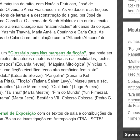
 A máquina do mito, com Horácio Frutuoso, José de
flor
r
de Oliveira e Anna Francheschini. As verdades e as ficções
bermú
éons de letras e a desconstrução do signo, por José de
ca Carvalho. O cinema de Sarah Maldoror em curto-circuito
o e a emancipação nas “maternidades” africanas da coleção
Most 
e Yasmin Thayná, Maria Amélia Coutinho e Carla Cruz. As
os de Cabinda em articulação com o “Alfabeto Africano” de
vítimas
"Bijag
os um
“Glossário para Nas margens da ficção”
, que pode ser
Ramal
etes de autores e autoras de várias nacionalidades, textos
“Mulhe
onstros” (Eduarda Neves), “Máquina Mitológica” (Vinicius N.
do Minu
uma ficção científica tecno-afro-xamânica-feminista”
Fred M
edota” (Eduardo Sterzzi), “Pangolim” (Sénamé Koffi
a Pitta), “Ficção” (Tatiana Salem Levy), “Museu para o séc.
Cortejo
rrações” (José Marmeleira), “Oralidade” (Tiago Pereira),
Anthon
rde), “Talismã” (Marta Mestre), “Fim do Mundo” (Yuri Firmeza),
“Era u
rama” (Marta Jecu), Bestiário VII. Colosso Colossal (Pedro G.
cinema 
do Fra
Cineas
ornal de Exposição
com os textos de sala e contribuições da
"Time 
usa (Bolsa de investigação em Antropologia CRIA. ISCTE/
Spons