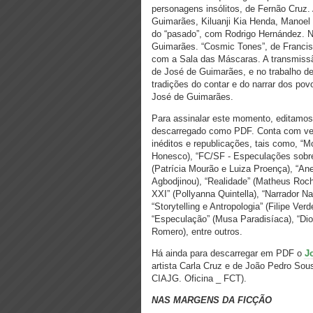
personagens insólitos, de Fernão Cruz.
Guimarães, Kiluanji Kia Henda, Manoel 
do “pasado”, com Rodrigo Hernández. N
Guimarães. “Cosmic Tones”, de Francis
com a Sala das Máscaras. A transmissã
de José de Guimarães, e no trabalho d
tradições do contar e do narrar dos pov
José de Guimarães.
Para assinalar este momento, editam
descarregado como PDF. Conta com verb
inéditos e republicações, tais como, “M
Honesco), “FC/SF - Especulações sobre 
(Patrícia Mourão e Luiza Proença), “An
Agbodjinou), “Realidade” (Matheus Roch
XXI” (Pollyanna Quintella), “Narrador Na
“Storytelling e Antropologia” (Filipe Ve
“Especulação” (Musa Paradisíaca), “Dio
Romero), entre outros.
Há ainda para descarregar em PDF o
J
artista Carla Cruz e de João Pedro So
CIAJG. Oficina _ FCT).
NAS MARGENS DA FICÇÃO