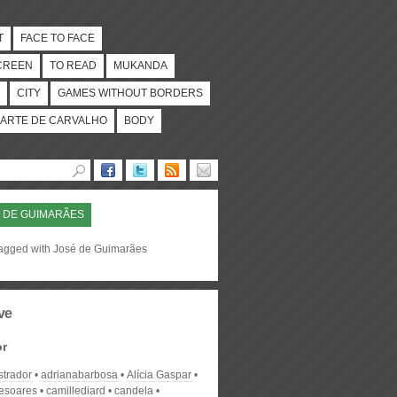
T
FACE TO FACE
CREEN
TO READ
MUKANDA
CITY
GAMES WITHOUT BORDERS
ARTE DE CARVALHO
BODY
 DE GUIMARÃES
tagged with José de Guimarães
ve
or
strador
adrianabarbosa
Alícia Gaspar
desoares
camillediard
candela