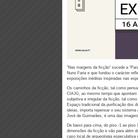
“Nas margens da ficção” sucede a “Para
Nuno Faria e que fundou o carácter refl
exposições inéditas inspiradas nas espe
Os caminhos da ficção, tal como pensa
CIAJG, ao mesmo tempo que apontam par
subjetiva e irregular da ficção, tal com
Espaço tradicional da purificação dos d
ideias, importa repensar o seu sistema
José de Guimarães, é uma das imagens
De baixo para cima, do piso -1 ao piso 
dimensões da ficção e vão para além d
caso local de arqueologia especulativa 