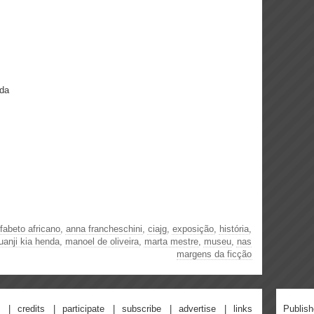
eida
lfabeto africano
,
anna francheschini
,
ciajg
,
exposição
,
história
,
luanji kia henda
,
manoel de oliveira
,
marta mestre
,
museu
,
nas
margens da ficção
credits
participate
subscribe
advertise
links
Publis