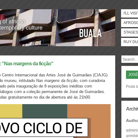
I'LL VISI
 of african
AFROS
temporary culture
STAGES
RUY DU
: "Nas margens da ficção"
JOSÉ
o Centro Internacional das Artes José de Guimarães (CIAJG)
do museu, intitulado
Nas margens da ficção
, com curadoria
lado pela inauguração de 8 exposições inéditas com
Posts 
s diálogos com a coleção permanente de José de Guimarães.
das gratuitamente no dia de abertura até às 21h00.
Archi
Auth
admini
arimil