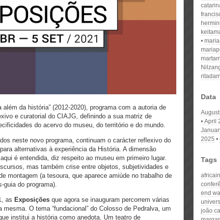
catari
franci
hermin
keitam
mari
mariap
martam
Nilzan
ritada
Data
 além da história” (2012-2020), programa com a autoria de
August
exivo e curatorial do CIAJG, definindo a sua matriz de
April
cificidades do acervo do museu, do território e do mundo.
Januar
2025
dos neste novo programa, continuam o carácter reflexivo do
a alternativas à experiência da História. A dimensão
o aqui é entendida, diz respeito ao museu em primeiro lugar.
Tags
iscursos, mas também crise entre objetos, subjetividades e
 de montagem (a tesoura, que aparece amiúde no trabalho de
africai
-guia do programa).
conferê
end wa
1, as
E
xposições
que agora se inauguram percorrem várias
univer
a mesma. O tema “fundacional” do Colosso de Pedralva, um
joão ca
que institui a história como anedota. Um teatro de
margar