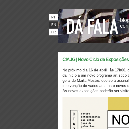
PT
blog
EN
con
FR
CIAJG | Novo Ciclo de Exposições
No próximo dia
16 de abril, às 17h00
, 
dá início a um novo programa artístico 
geral de Marta Mestre, que será assina
intervenção de vários artistas e novo
As novas exposições poderão ser visita