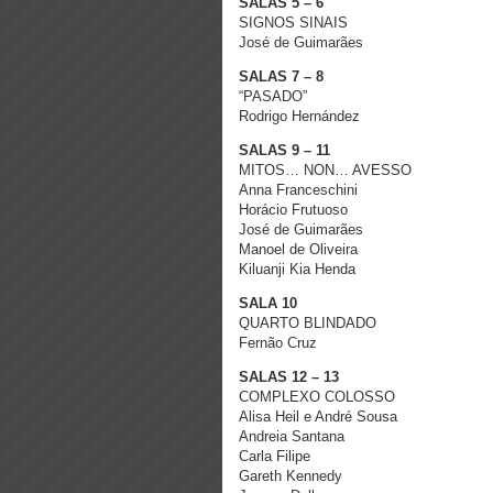
SALAS 5 – 6
SIGNOS SINAIS
José de Guimarães
SALAS 7 – 8
“PASADO”
Rodrigo Hernández
SALAS 9 – 11
MITOS… NON… AVESSO
Anna Franceschini
Horácio Frutuoso
José de Guimarães
Manoel de Oliveira
Kiluanji Kia Henda
SALA 10
QUARTO BLINDADO
Fernão Cruz
SALAS 12 – 13
COMPLEXO COLOSSO
Alisa Heil e André Sousa
Andreia Santana
Carla Filipe
Gareth Kennedy