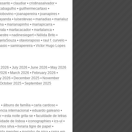
nasanto
claudiar
cristinasalvador
scabagulho
guilhermecartaxo
iobovino
joanapereira
joanapires
ayanda
luisestevao
mariadias
marialuz
ana
marianapinho
mariapicarra
rata
martacacador
martalanca
estre
nadinesiegert
Nélida Brito
gelaSouza
otavioraposo
raul f. curvelo
masio
samirapereira
Victor Hugo Lopes
 2026
July 2026
June 2026
May 2026
 2026
March 2026
February 2026
y 2026
December 2025
November
October 2025
September 2025
n
álbuns de família
carla cardoso
ncia internacional
eduardo galeano
r
esta noite grita-se
faculdade de letras
sidade de lisboa
iconographies
ics-ul
rlos silva
livraria tigre de papel
ida mendes
marinho de pina
rama em