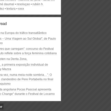
ené daumal
resoluçao
rubén h.
dez
textura
xxxx
read
 na Europa do tráfico transatlântico
ós – Uma Viagem ao Sul Global", de Paulo
ho
res que carregam”: concurso do Festival
to reflete sobre a força feminina cotidiana
oten na Dentu Zona,
, a primeira exposição individual de
y Mazza
ma vez, numa meia-noite sombria…”: O
clandestino de Pere Portabella no final
nquismo
ta angolana Pocas Pascoal apresenta
to Change" durante o Festival de Locarno
or