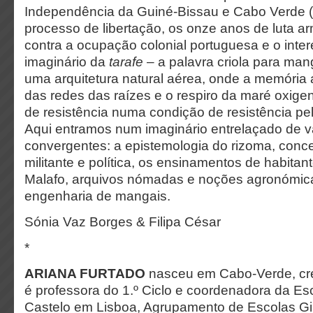
Independência da Guiné-Bissau e Cabo Verde 
processo de libertação, os onze anos de luta a
contra a ocupação colonial portuguesa e o inter
imaginário da
tarafe
– a palavra criola para ma
uma arquitetura natural aérea, onde a memória a
das redes das raízes e o respiro da maré oxig
de resistência numa condição de resistência p
Aqui entramos num imaginário entrelaçado de 
convergentes: a epistemologia do rizoma, conc
militante e política, os ensinamentos de habit
Malafo, arquivos nómadas e noções agronómic
engenharia de mangais.
Sónia Vaz Borges & Filipa César
*
ARIANA FURTADO
nasceu em Cabo-Verde, cre
é professora do 1.º Ciclo e coordenadora da Es
Castelo em Lisboa, Agrupamento de Escolas Gil