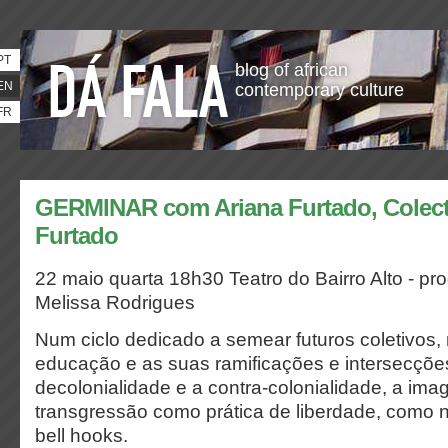
PT
blog of african
EN
contemporary culture
FR
GERMINAR com Ariana Furtado, Colect
Furtado
22 maio
quarta 18h30 Teatro do Bairro Alto - p
Melissa Rodrigues
Num ciclo dedicado a semear futuros coletivos, 
educação e as suas ramificações e intersecções
decolonialidade e a contra-colonialidade, a ima
transgressão como prática de liberdade, como 
bell hooks.