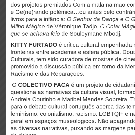
dos projetos premiados Com a mala na mão con
e Ge(ne)rando polémica…ou antes pelo contrári
livros para a infância:
O Senhor da Dança
e
O G
Milho Mágico
de Véronique Tadjo,
O Colar Mág
que se achava feio
de Souleymane Mbodj.
KITTY FURTADO
é crítica cultural empenhada 
fronteiras entre academia e esfera pública. Do
Culturais, tem sido curadora de mostras de cine
promovido a discussão pública em torno da Mem
Racismo e das Reparações.
O
COLECTIVO FACA
é um projeto de cidadani
questiona as narrativas da cultura visual, form
Andreia Coutinho e Maribel Mendes Sobreira. 
para o debate cultural português acerca das te
feminismo, colonialismo, racismo, LGBTQI+ e 
geral em espaços museológicos. Não apagando 
as diversas narrativas, puxando as margens par