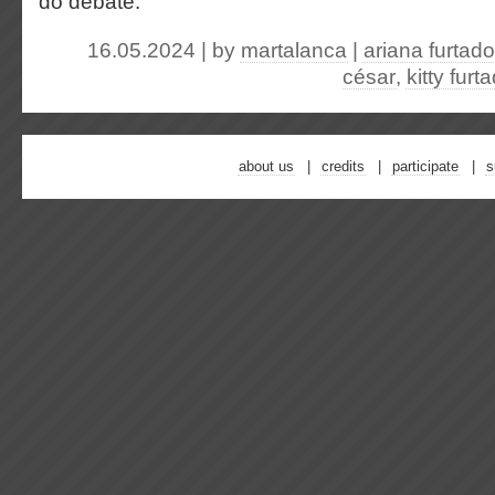
do debate.
16.05.2024 | by
martalanca
|
ariana furtado
césar
,
kitty furt
about us
credits
participate
s