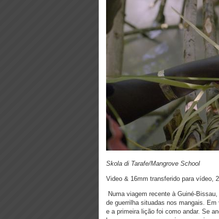
Skola di Tarafe/Mangrove School
Video & 16mm transferido para vídeo, 2
Numa viagem recente à Guiné-Bissau, 
de guerrilha situadas nos mangais. Em 
e a primeira lição foi como andar. Se a