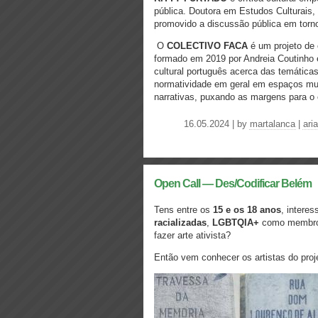
pública. Doutora em Estudos Culturais,
promovido a discussão pública em torn
O
COLECTIVO FACA
é um projeto de c
formado em 2019 por Andreia Coutinho 
cultural português acerca das temática
normatividade em geral em espaços mus
narrativas, puxando as margens para o 
16.05.2024 | by
martalanca
|
ari
Open Call — Des/Codificar Belém
Tens entre os
15 e os 18 anos
, intere
racializadas
,
LGBTQIA+
como membro 
fazer arte ativista?
Então vem conhecer os artistas do pro