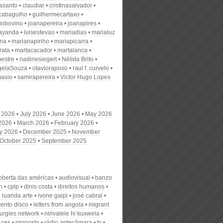
nasanto
claudiar
cristinasalvador
scabagulho
guilhermecartaxo
iobovino
joanapereira
joanapires
ayanda
luisestevao
mariadias
marialuz
ana
marianapinho
mariapicarra
rata
martacacador
martalanca
estre
nadinesiegert
Nélida Brito
gelaSouza
otavioraposo
raul f. curvelo
masio
samirapereira
Victor Hugo Lopes
 2026
July 2026
June 2026
May 2026
 2026
March 2026
February 2026
y 2026
December 2025
November
October 2025
September 2025
oberta das américas
audiovisual
banzo
h
cplp
dinis costa
direitos humanos
 luanda arte
ivone gaipi
josé cabral
ento disco
letters from angola
migrant
urgies network
nirivalele hi kuxwela
 ces
proposta
rádio antecâmara
tv