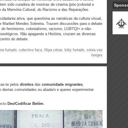
 tem sido curadora de mostras de cinema (pós-)colonial e
Spons
o da Memória Cultural, do Racismo e das Reparações.
idadania ativa, que questiona as narrativas da cultura visual,
e Maribel Mendes Sobreira. Trazem discussões para o debate
s do feminismo, colonialismo, racismo, LGBTQI+ e não-
eológicos. Não apagando a História, cruzam as diversas
centro do debate.
ana furtado
,
colectivo faca
,
filipa césar
,
kitty furtado
,
sónia vaz
borges
ssas-te pelos
direitos
das
comunidade migrantes
,
destas comunidades ou aliada/o e queres experimentar
jecto
Des/Codificar Belém
.