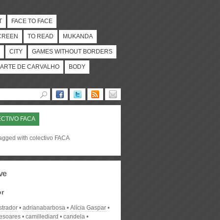
T
FACE TO FACE
CREEN
TO READ
MUKANDA
CITY
GAMES WITHOUT BORDERS
ARTE DE CARVALHO
BODY
CTIVO FACA
tagged with colectivo FACA
ve
or
strador
adrianabarbosa
Alícia Gaspar
desoares
camillediard
candela