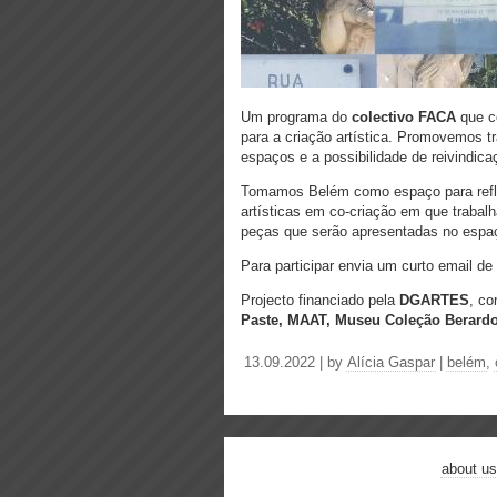
Um programa do
colectivo FACA
que co
para a criação artística. Promovemos 
espaços e a possibilidade de reivindica
Tomamos Belém como espaço para reflect
artísticas em co-criação em que traba
peças que serão apresentadas no espaç
Para participar envia um curto email d
Projecto financiado pela
DGARTES
, co
Paste, MAAT, Museu Coleção Berard
13.09.2022 | by
Alícia Gaspar
|
belém
,
about us