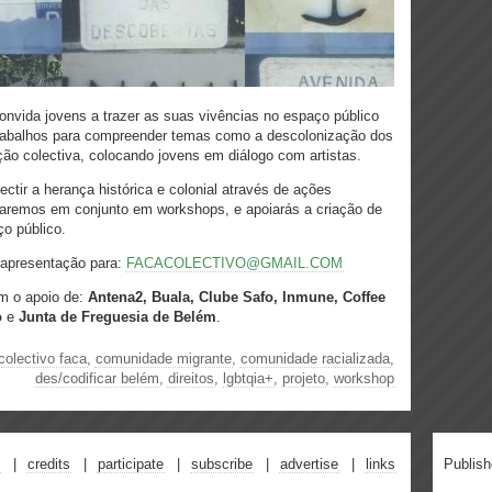
nvida jovens a trazer as suas vivências no espaço público
trabalhos para compreender temas como a descolonização dos
ção colectiva, colocando jovens em diálogo com artistas.
ir a herança histórica e colonial através de ações
lharemos em conjunto em workshops, e apoiarás a criação de
o público.
e apresentação para:
FACACOLECTIVO@GMAIL.COM
m o apoio de:
Antena2, Buala, Clube Safo, Inmune, Coffee
o
e
Junta de Freguesia de Belém
.
colectivo faca
,
comunidade migrante
,
comunidade racializada
,
des/codificar belém
,
direitos
,
lgbtqia+
,
projeto
,
workshop
credits
participate
subscribe
advertise
links
Publis