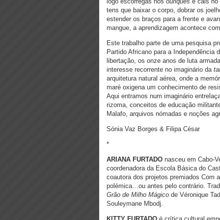
logo escorregas nos
ouriques
e cais no 
tens que baixar o corpo, dobrar os joel
estender os braços para a frente e av
mangue, a aprendizagem acontece com 
Este trabalho parte de uma pesquisa pr
Partido Africano para a Independência
libertação, os onze anos de luta armada
interesse recorrente no imaginário da
ta
arquitetura natural aérea, onde a memór
maré oxigena um conhecimento de resis
Aqui entramos num imaginário entrelaç
rizoma, conceitos de educação militant
Malafo, arquivos nómadas e noções ag
Sónia Vaz Borges & Filipa César
*
ARIANA FURTADO
nasceu em Cabo-Verd
coordenadora da Escola Básica do Cast
coautora dos projetos premiados Com a
polémica…ou antes pelo contrário. Tradu
Grão de Milho Mágico
de Véronique Ta
Souleymane Mbodj.
KITTY FURTADO
é crítica cultural em