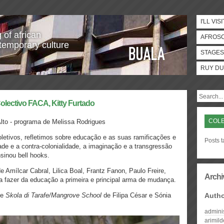
I'LL VISI
 of african
AFROS
temporary culture
STAGES
RUY DU
lectivo FACA, Kitty Furtado
COLE
Alto - programa de Melissa Rodrigues
letivos, refletimos sobre educação e as suas ramificações e
Posts 
ade e a contra-colonialidade, a imaginação e a transgressão
nsinou bell hooks.
 Amílcar Cabral, Lilica Boal, Frantz Fanon, Paulo Freire,
Archi
ra fazer da educação a primeira e principal arma de mudança.
me
Skola di Tarafe/Mangrove School
de Filipa César e Sónia
Auth
admini
arimil