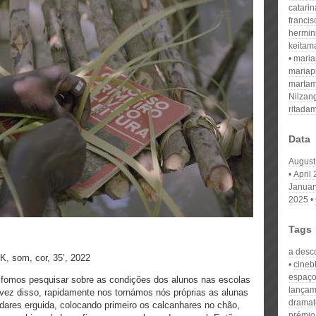
catari
franci
hermin
keitam
mari
mariap
martam
Nilzan
ritada
Data
August
April
Januar
2025
Tags
a desc
K, som, cor, 35’, 2022
cineb
espaço
fomos pesquisar sobre as condições dos alunos nas escolas
lançam
vez disso, rapidamente nos tornámos nós próprias as alunas
dramat
ndares erguida, colocando primeiro os calcanhares no chão,
prémio