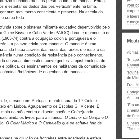
arrozal inundado ou ficas presa na lama do mangal. Então,
your b
hos e espetar os dedos dos pés verticalmente na lama,
corpo
ançar num movimento consciente e presente. Na escola do
o libe
o corpo todo.
e moça
ofunda sobre o sistema militante educativo desenvolvido pelo
 da Guiné-Bissau e Cabo Verde (PAIGC) durante o processo de
 (1963-74) contra a ocupação colonial portuguesa e o
Most 
rafe
– a palavra criola para mangue. O mangue é uma
ia ainda flutua através das redes das raízes e o respiro da
vítimas
tência numa condição de resistência pelo conhecimento.
"Bijag
ado de várias dimensões convergentes: a epistemologia do
Ramal
e e política, os ensinamentos de habitantes da comunidade
ronómicas/botânicas de engenharia de mangais.
“Mulhe
do Minu
Fred M
Cortejo
Anthon
e, cresceu em Portugal, é professora do 1.º Ciclo e
“Era u
elo em Lisboa, Agrupamento de Escolas Gil Vicente. É
cinema 
 mala na mão contra a discriminação e Ge(ne)rando
do Fra
ziu ainda os livros para a infância:
O Senhor da Dança
e
O
djo,
O Colar Mágico
e
O Camaleão que se achava feio
de
Cineas
"Time 
penhada na diluição de fronteiras entre academia e esfera