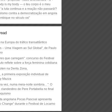
ody is my body — o teu corpo é o meu
“a luta continua e a reação não passará!?
ralismo contra a democratização em angola
mbique no século xxi”
read
 na Europa do tráfico transatlântico
ós – Uma Viagem ao Sul Global", de Paulo
ho
res que carregam”: concurso do Festival
to reflete sobre a força feminina cotidiana
oten na Dentu Zona,
, a primeira exposição individual de
y Mazza
ma vez, numa meia-noite sombria…”: O
clandestino de Pere Portabella no final
nquismo
ta angolana Pocas Pascoal apresenta
to Change" durante o Festival de Locarno