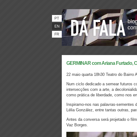
PT
blog
EN
con
FR
GERMINAR com Ariana Furtado, Co
22 maio
quarta 18h30 Teatro do Bairro 
Num ciclo dedicado a semear futuros co
intersecções com a arte, a decolonialid
como prática de liberdade, como nos e
Inspiramo-nos nas palavras-sementes de
Lélia González, entre tantas outras, pa
Antes da conversa será projetado o fil
Vaz Borges.