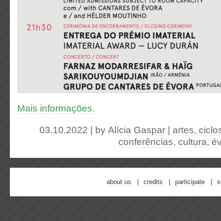
Mais informações.
03.10.2022 | by
Alícia Gaspar
|
artes
,
ciclo
conferências
,
cultura
,
é
about us
credits
participate
s