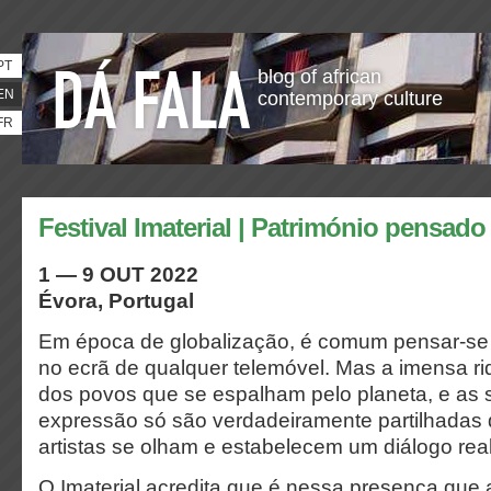
PT
blog of african
EN
contemporary culture
FR
Festival Imaterial | Património pensado
1 — 9 OUT 2022
Évora, Portugal
Em época de globalização, é comum pensar-
no ecrã de qualquer telemóvel. Mas a imensa r
dos povos que se espalham pelo planeta, e as 
expressão só são verdadeiramente partilhadas 
artistas se
olham e estabelecem um diálogo real
O Imaterial acredita que é nessa presença que