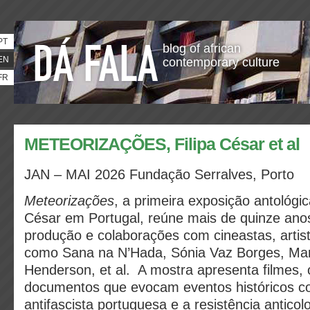
PT
blog of african
EN
contemporary culture
FR
METEORIZAÇÕES, Filipa César et al
JAN – MAI 2026 Fundação Serralves, Porto
Meteorizações
, a primeira exposição antológica
César em Portugal, reúne mais de quinze ano
produção e colaborações com cineastas, artist
como Sana na N’Hada, Sónia Vaz Borges, Mar
Henderson, et al. A mostra apresenta filmes, 
documentos que evocam eventos históricos c
antifascista portuguesa e a resistência anticol