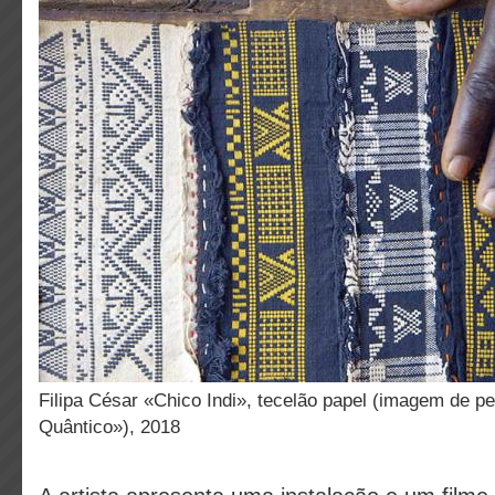
Filipa César «Chico Indi», tecelão papel (imagem de pesquisa para «Crioulo
Quântico»), 2018