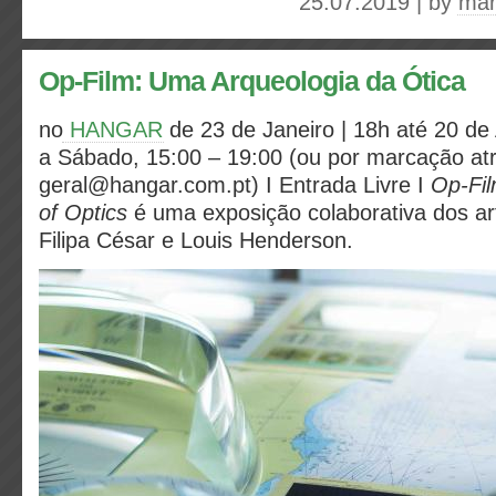
25.07.2019 | by
mar
Op-Film: Uma Arqueologia da Ótica
no
HANGAR
de 23 de Janeiro | 18h
até 20 de 
a Sábado, 15:00 – 19:00 (ou por marcação at
geral@hangar.com.pt) I
Entrada Livre I
Op-Fil
of Optics
é uma exposição colaborativa dos art
Filipa César e Louis Henderson.