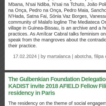
Mbana, N’sai Ndiba, N’sai na Tchuto, João Po
na Onça, Pedro na Onça, Pedro Maia, Sancho
N’Hada, Satna Fai, Sónia Vaz Borges, Vanes
community of Malafo logline The Mediateca On
village in Guinea-Bissau, is an archive and a h
practices. As Amílcar Cabral talks feminism on
speak from the mangroves about the contradic
their practice.
17.02.2024 | by
martalanca
|
abotcha
,
filipa
The Gulbenkian Foundation Delegatio
KADIST invite 2018 AFIELD Fellow Fili
residency in Paris
The residency on the theme of social engagem