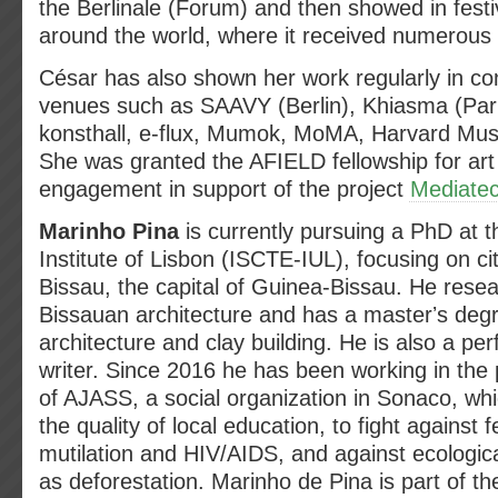
the Berlinale (Forum) and then showed in fes
around the world, where it received numerous
César has also shown her work regularly in co
venues such as SAAVY (Berlin), Khiasma (Pari
konsthall, e-flux, Mumok, MoMA, Harvard Mu
She was granted the AFIELD fellowship for art
engagement in support of the project
Mediate
Marinho Pina
is currently pursuing a PhD at t
Institute of Lisbon (ISCTE-IUL), focusing on ci
Bissau, the capital of Guinea-Bissau. He rese
Bissauan architecture and has a masterʼs degr
architecture and clay building. He is also a per
writer. Since 2016 he has been working in th
of AJASS, a social organization in Sonaco, wh
the quality of local education, to fight against 
mutilation and HIV/AIDS, and against ecologic
as deforestation. Marinho de Pina is part of the