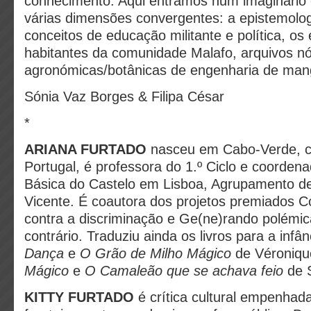
conhecimento. Aqui entramos num imaginário 
várias dimensões convergentes: a epistemolog
conceitos de educação militante e política, o
habitantes da comunidade Malafo, arquivos 
agronómicas/botânicas de engenharia de man
Sónia Vaz Borges & Filipa César
*
ARIANA FURTADO
nasceu em Cabo-Verde, 
Portugal, é professora do 1.º Ciclo e coorden
Básica do Castelo em Lisboa, Agrupamento de
Vicente. É coautora dos projetos premiados 
contra a discriminação e Ge(ne)rando polémi
contrário. Traduziu ainda os livros para a infân
Dança
e
O Grão de Milho Mágico
de Véroniqu
Mágico
e
O Camaleão que se achava feio
de 
KITTY FURTADO
é crítica cultural empenhada