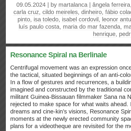
09.05.2024 | by
martalanca
|
ângela ferreira
carla cruz
,
cildo meireles
,
dinheiro
,
fábio col
pinto
,
isa toledo
,
isabel cordovil
,
leonor ant
luís paulo costa
,
maria do mar fazenda
,
ma
henrique
,
pedr
Resonance Spiral na Berlinale
Centrifugal movement was an expression once
the tactical, situated beginnings of an anti-col
In a flow of gestures and recurrences, a buildin
imagined and constructed by the traditional c
militant Guinea-Bissauan filmmaker Sana na N
rejected to make space for what waits ahead. I
dreams and cine-kin’s visions, Resonance Spir
moments at the newly erected community spac
plans for a videotheque are revisited for the 