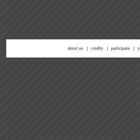
about us
credits
participate
s