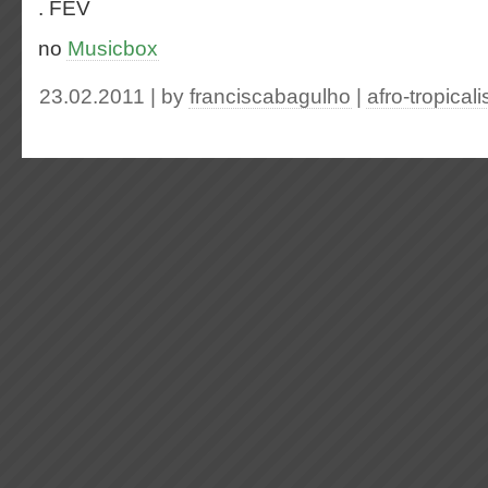
. FEV
no
Musicbox
23.02.2011 | by
franciscabagulho
|
afro-tropical