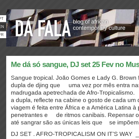
PT
blog of african
EN
contemporary culture
FR
Me dá só sangue, DJ set 25 Fev no Mu
Sangue tropical. João Gomes e Lady G. Brown
dupla de djing que uma vez por mês entra na
madrugada apetrechada de Afro-Tropicalism
a dupla, reflecte na cabine o gosto de cada 
viagem é feita entre África e a América Latina 
penetrantes e de ritmos canibais. Repensar o
até sangrar são as únicas leis que se impõem 
DJ SET . AFRO-TROPICALISM ON IT’S WAY _ 0