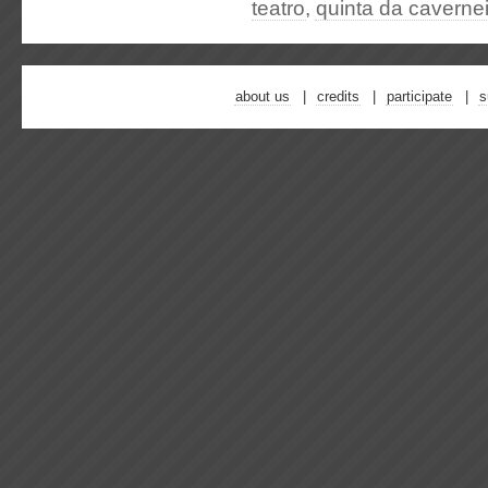
teatro
,
quinta da caverne
about us
credits
participate
s