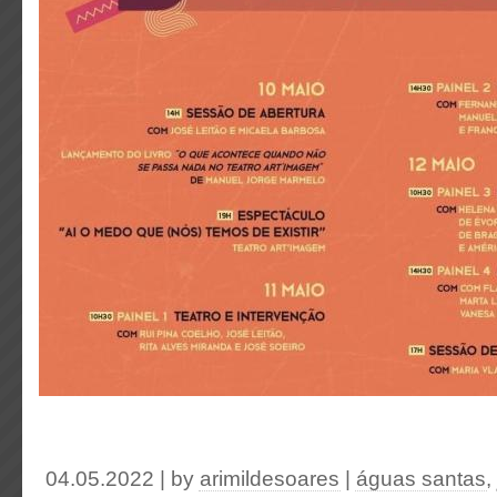
04.05.2022 | by
arimildesoares
|
águas santas
,