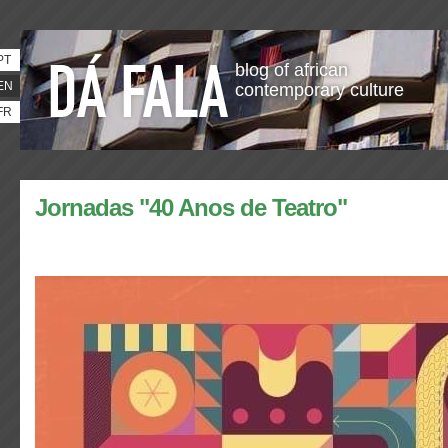
PT
blog of african
EN
contemporary culture
FR
Jornadas "40 Anos de Teatro"