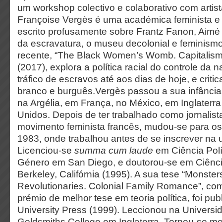
um workshop colectivo e colaborativo com artis
Françoise Vergès é uma académica feminista e a
escrito profusamente sobre Frantz Fanon, Aimé
da escravatura, o museu decolonial e feminismo
recente, “The Black Women’s Womb. Capitalism
(2017), explora a política racial do controle da 
tráfico de escravos até aos dias de hoje, e criti
branco e burguês.Vergès passou a sua infância
na Argélia, em França, no México, em Inglaterr
Unidos. Depois de ter trabalhado como jornalist
movimento feminista francês, mudou-se para o
1983, onde trabalhou antes de se inscrever na 
Licenciou-se
summa cum laude
em Ciência Polí
Género em San Diego, e doutorou-se em Ciênci
Berkeley, Califórnia (1995). A sua tese “Monster
Revolutionaries. Colonial Family Romance”, co
prémio de melhor tese em teoria política, foi pu
University Press (1999). Leccionou na Univers
Goldsmiths College em Inglaterra. Tornou-se 