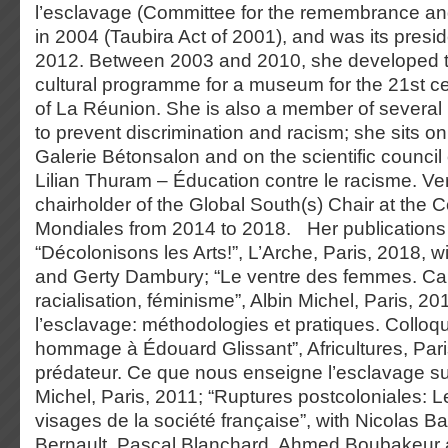
l’esclavage (Committee for the remembrance and 
in 2004 (Taubira Act of 2001), and was its presi
2012. Between 2003 and 2010, she developed th
cultural programme for a museum for the 21st ce
of La Réunion. She is also a member of several i
to prevent discrimination and racism; she sits on
Galerie Bétonsalon and on the scientific council
Lilian Thuram – Éducation contre le racisme. V
chairholder of the Global South(s) Chair at the 
Mondiales from 2014 to 2018. Her publications 
“Décolonisons les Arts!”, L’Arche, Paris, 2018, 
and Gerty Dambury; “Le ventre des femmes. Cap
racialisation, féminisme”, Albin Michel, Paris, 2
l’esclavage: méthodologies et pratiques. Colloqu
hommage à Édouard Glissant”, Africultures, Par
prédateur. Ce que nous enseigne l’esclavage sur
Michel, Paris, 2011; “Ruptures postcoloniales:
visages de la société française”, with Nicolas B
Bernault, Pascal Blanchard, Ahmed Boubakeur 