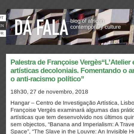
PT
blog of african
EN
contemporary culture
FR
Palestra de Françoise Vergès“L’Atelier 
artísticas decoloniais. Fomentando o an
o anti-racismo político”
18h30, 27 de novembro, 2018
Hangar – Centro de Investigação Artística, Lisb
Françoise Vergès examinará algumas das prátic
artísticas que tem desenvolvido nos últimos qu
sem objectos, “Banana and Imperialism: A Trav
Space”, “The Slave in the Louvre: An Invisible Hu