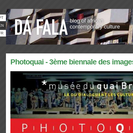
PT
blog of african
EN
contemporary culture
FR
Photoquai - 3ème biennale des imag