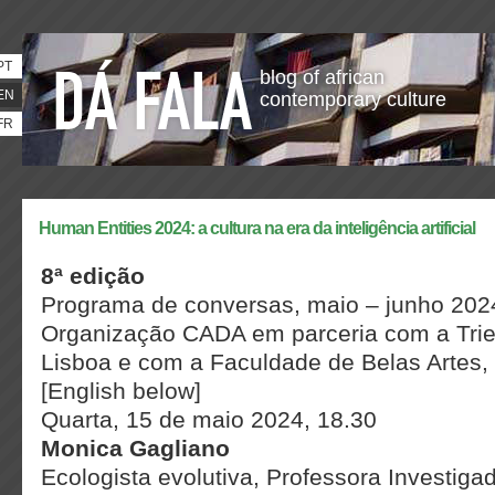
PT
blog of african
EN
contemporary culture
FR
Human Entities 2024: a cultura na era da inteligência artificial
8ª edição
Programa de conversas, maio – junho 202
Organização CADA em parceria com a Trien
Lisboa e com a Faculdade de Belas Artes,
[English below]
Quarta, 15 de maio 2024, 18.30
Monica Gagliano
Ecologista evolutiva, Professora Investiga