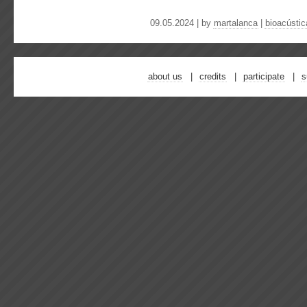
09.05.2024 | by
martalanca
|
bioacústic
about us
credits
participate
s