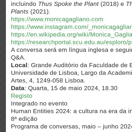
incluindo
Thus Spoke the Plant
(2018) e
Th
Plants
(2021).
https://www.monicagagliano.com
https://www.instagram.com/_monicagaglia
https://en.wikipedia.org/wiki/Monica_Gagli
https://researchportal.scu.edu.au/esploro/
A conversa será em língua inglesa e segu
Q&A.
Local
: Grande Auditório da Faculdade de B
Universidade de Lisboa, Largo da Academi
Artes, 4, 1249-058 Lisboa.
Data
: Quarta, 15 de maio 2024, 18.30
Registo
Integrado no evento
Human Entities 2024: a cultura na era da int
8ª edição
Programa de conversas, maio – junho 202