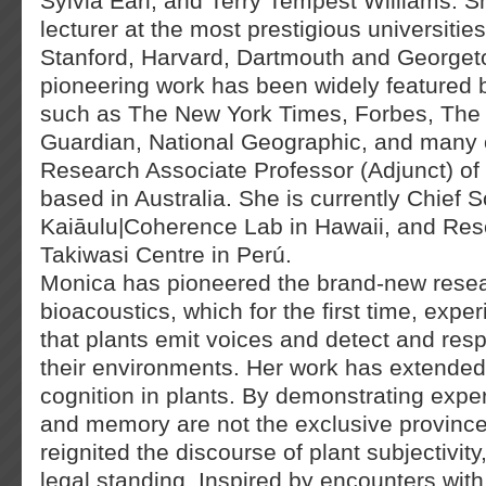
Sylvia Earl, and Terry Tempest Williams. S
lecturer at the most prestigious universitie
Stanford, Harvard, Dartmouth and Georget
pioneering work has been widely featured 
such as The New York Times, Forbes, The
Guardian, National Geographic, and many 
Research Associate Professor (Adjunct) of
based in Australia. She is currently Chief Sc
Kaiāulu|Coherence Lab in Hawaii, and Res
Takiwasi Centre in Perú.
Monica has pioneered the brand-new resear
bioacoustics, which for the first time, exp
that plants emit voices and detect and res
their environments. Her work has extended
cognition in plants. By demonstrating exper
and memory are not the exclusive province
reignited the discourse of plant subjectivity
legal standing. Inspired by encounters wit