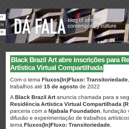
PT
blog of african
EN
contemporary culture
FR
Black Brazil Art abre inscrições para R
Artística Virtual Compartilhada
Com o tema
Fluxos(In)Fluxo: Transitoriedade
trabalhos até
15 de agosto
de 2022
A
Black Brazil Art
anuncia chamada para a seg
Residência Artística Virtual Compartilhada (
parceria com a
Njabala Foundation
, fundação 
difusão e experimentação de trabalhos artístic
tema
Fluxos(In)Fluxo: Transitoriedade
.