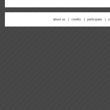
about us
credits
participate
s