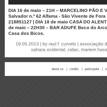
DIA 16 de maio – 21H – MARCELINO PÃO E 
Salvador n.º 62 Alfama - São Vivente de Fora - 
218851127 | DIA 18 de maio CASA DO ALEN
de maio – 22H30 – BAR ADUFE Beco do Arco 
Casa dos Bicos.
19.05.2013 | by
raul f. curvelo
|
associação d
sahara ocidental
,
cidac
,
mariem has
about us
credits
participate
s