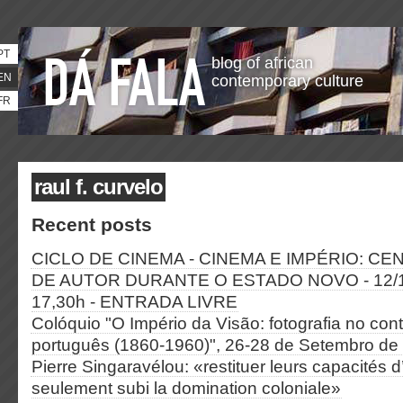
PT
blog of african
EN
contemporary culture
FR
raul f. curvelo
Recent posts
CICLO DE CINEMA - CINEMA E IMPÉRIO: CE
DE AUTOR DURANTE O ESTADO NOVO - 12/
17,30h - ENTRADA LIVRE
Colóquio "O Império da Visão: fotografia no cont
português (1860-1960)", 26-28 de Setembro de
Pierre Singaravélou: «restituer leurs capacités d
seulement subi la domination coloniale»