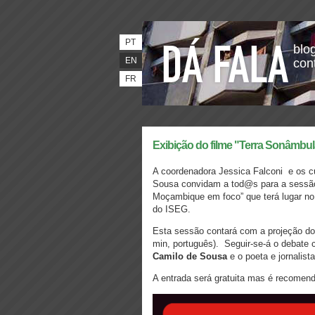
PT
blog
EN
con
FR
Exibição do filme "Terra Sonâmbul
A coordenadora Jessica Falconi e os c
Sousa convidam a tod@s para a sessão
Moçambique em foco” que terá lugar no d
do ISEG.
Esta sessão contará com a projeção do
min, português). Seguir-se-á o debate 
Camilo de Sousa
e o poeta e jornalist
A entrada será gratuita mas é recomend