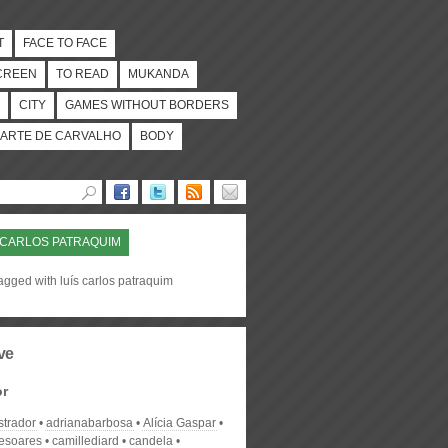
T
FACE TO FACE
CREEN
TO READ
MUKANDA
CITY
GAMES WITHOUT BORDERS
ARTE DE CARVALHO
BODY
 CARLOS PATRAQUIM
agged with luís carlos patraquim
ve
or
strador
adrianabarbosa
Alícia Gaspar
desoares
camillediard
candela