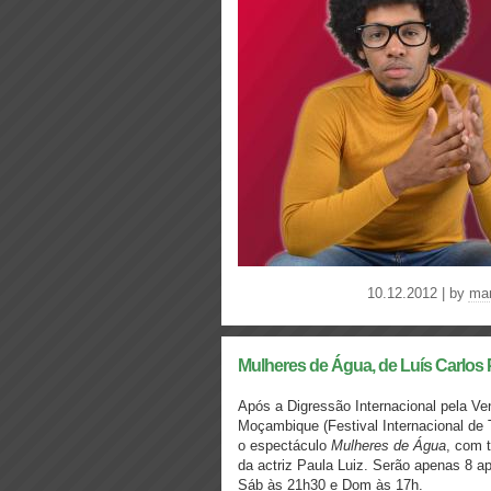
10.12.2012 | by
mar
Mulheres de Água, de Luís Carlo
Após a Digressão Internacional pela Ven
Moçambique (Festival Internacional de 
o espectáculo
Mulheres de Água
, com t
da actriz Paula Luiz. Serão apenas 8 
Sáb às 21h30 e Dom às 17h.