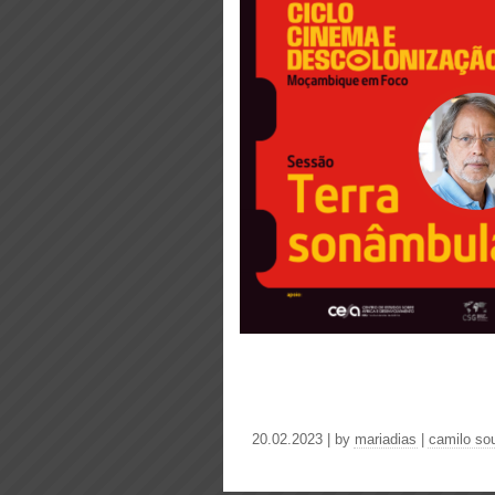
20.02.2023 | by
mariadias
|
camilo so