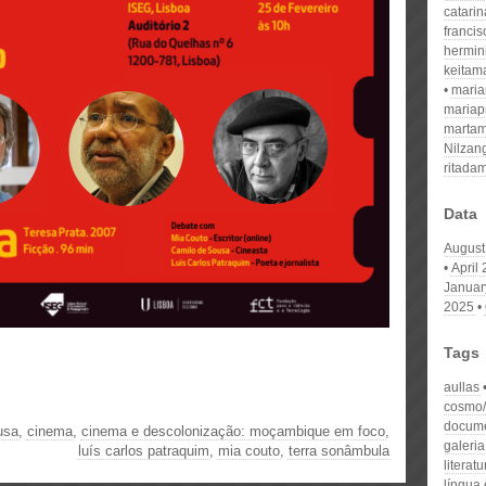
catari
franci
hermin
keitam
mari
mariap
martam
Nilzan
ritada
Data
August
April
Januar
2025
Tags
aullas
cosmo/p
docume
usa
,
cinema
,
cinema e descolonização: moçambique em foco
,
galeria
luís carlos patraquim
,
mia couto
,
terra sonâmbula
literat
língua 