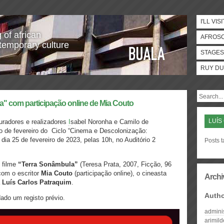
I'LL VISI
 of african
AFROS
temporary culture
STAGES
RUY DU
a" com participação online de Mia Couto
LUÍS
uradores e realizadores
I
sabel Noronha e Camilo de
 de fevereiro do Ciclo “Cinema e Descolonização:
ia 25 de fevereiro de 2023, pelas 10h, no Auditório 2
Posts t
 filme
“Terra Sonâmbula”
(Teresa Prata, 2007, Ficção, 96
com o escritor
Mia Couto
(participação online), o cineasta
Archi
a
Luís Carlos Patraquim
.
Auth
ado um registo prévio.
admini
arimil