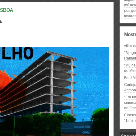
música
LISBOA
pós gu
tavare
RE
Most 
vítimas
"Bijag
Ramal
“Mulhe
do Minu
Fred M
Cortejo
Anthon
“Era u
cinema 
do Fra
Cineas
"Time 