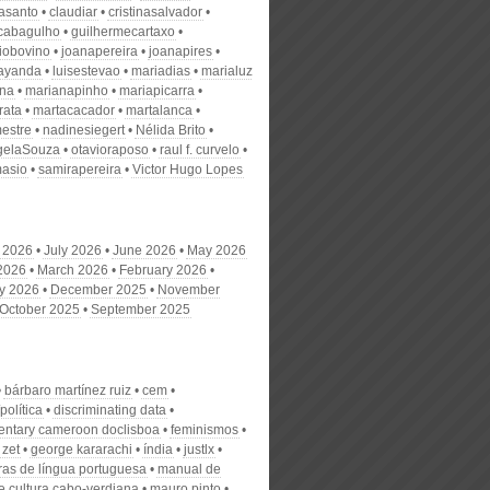
nasanto
claudiar
cristinasalvador
scabagulho
guilhermecartaxo
iobovino
joanapereira
joanapires
ayanda
luisestevao
mariadias
marialuz
ana
marianapinho
mariapicarra
rata
martacacador
martalanca
estre
nadinesiegert
Nélida Brito
gelaSouza
otavioraposo
raul f. curvelo
masio
samirapereira
Victor Hugo Lopes
 2026
July 2026
June 2026
May 2026
 2026
March 2026
February 2026
y 2026
December 2025
November
October 2025
September 2025
bárbaro martínez ruiz
cem
olítica
discriminating data
ntary cameroon doclisboa
feminismos
 zet
george kararachi
índia
justlx
uras de língua portuguesa
manual de
e cultura cabo-verdiana
mauro pinto