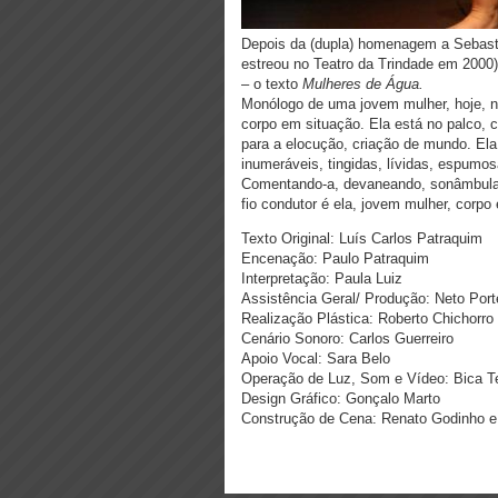
Depois da (dupla) homenagem a Sebastiã
estreou no Teatro da Trindade em 2000)
– o texto
Mulheres de Água.
Monólogo de uma jovem mulher, hoje, na
corpo em situação. Ela está no palco, 
para a elocução, criação de mundo. Ela
inumeráveis, tingidas, lívidas, espumo
Comentando-a, devaneando, sonâmbula e
fio condutor é ela, jovem mulher, corpo 
Texto Original: Luís Carlos Patraquim
Encenação: Paulo Patraquim
Interpretação: Paula Luiz
Assistência Geral/ Produção: Neto Port
Realização Plástica: Roberto Chichorro
Cenário Sonoro: Carlos Guerreiro
Apoio Vocal: Sara Belo
Operação de Luz, Som e Vídeo: Bica Te
Design Gráfico: Gonçalo Marto
Construção de Cena: Renato Godinho e 