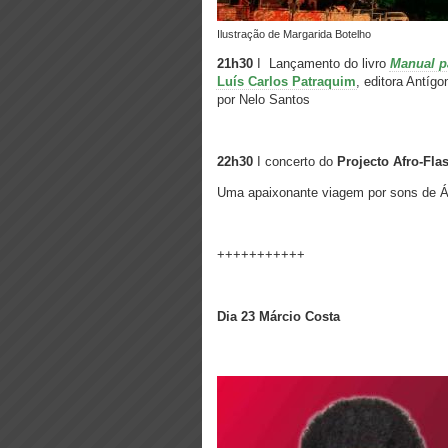
ilustração de Margarida Botelho
21h30
I Lançamento do livro
Manual p
Luís Carlos Patraquim
, editora Antíg
por Nelo Santos
22h30
I concerto do
Projecto Afro-Fla
Uma apaixonante viagem por sons de Áfr
+++++++++++
Dia 23 Márcio Costa