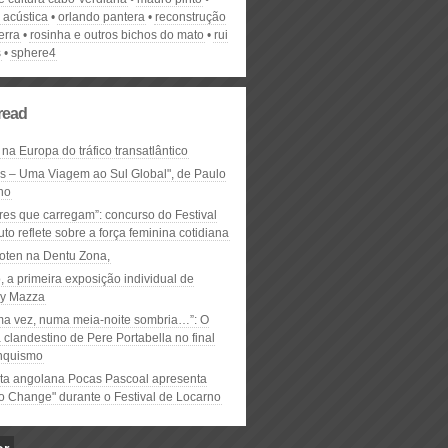
 acústica
orlando pantera
reconstrução
erra
rosinha e outros bichos do mato
rui
s
sphere4
read
 na Europa do tráfico transatlântico
ós – Uma Viagem ao Sul Global", de Paulo
ho
res que carregam”: concurso do Festival
to reflete sobre a força feminina cotidiana
oten na Dentu Zona,
, a primeira exposição individual de
y Mazza
ma vez, numa meia-noite sombria…”: O
clandestino de Pere Portabella no final
nquismo
ta angolana Pocas Pascoal apresenta
to Change" durante o Festival de Locarno