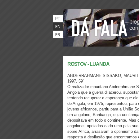
PT
blog
EN
con
FR
ROSTOV - LUANDA
ABDERRAHMANE SISSAKO, MAURIT
1997, 59’
O realizador mauritano Abderrahmane Si
Angola que a guerra dilacerou, supost
tentando recuperar a esperança que ele 
de Angola, em 1975, representou, para
jovens africanos, partiu para a União So
um angolano, Baribanga, cuja confianç
depositava em todo o continente. Mas o
angolanas apoiadas cada uma pela sua 
sobre África, arrasaram o optimismo d
resposta à desilusão que encontramos e