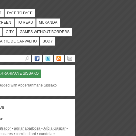
T
FACE TO FACE
CREEN
TO READ
MUKANDA
CITY
GAMES WITHOUT BORDERS
ARTE DE CARVALHO
BODY
ERRAHMANE SISSAKO
tagged with Abderrahmane Sissako
ve
or
strador
adrianabarbosa
Alícia Gaspar
desoares
camillediard
candela