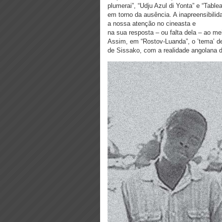
plumerai”, “Udju Azul di Yonta” e “Tabl
em torno da ausência. A inapreensibili
a nossa atenção no cineasta e
na sua resposta – ou falta dela – ao m
Assim, em “Rostov-Luanda”, o ’tema’ de
de Sissako, com a realidade angolana 