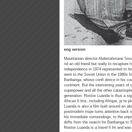
eng version
Mauritanian director Abderrahmane Sissa
nd an old friend but really to recapture
independence in 1974 represented to hi
went to the Soviet Union in the 1980s fo
Baribanga, whose confi dence in his co
continent. But the intervening years of
superpower and all the other catastroph
generation. Rostov Luanda is thus a sig
African fi lms, including Afrique, je te 
Luanda is also a film built around an ab
postmodern trope turns attention back o
his immediate surroundings, to the unp
drifts from the search for Baribanga to S
Rostov Luanda is a travel fi lm and wa