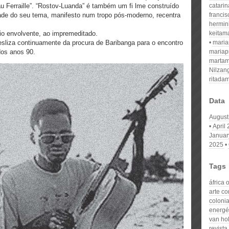
eau Ferraille”. “Rostov-Luanda” é também um fi lme construído
catari
dade do seu tema, manifesto num tropo pós-moderno, recentra
franci
hermin
eio envolvente, ao impremeditado.
keitam
sliza continuamente da procura de Baribanga para o encontro
mari
dos anos 90.
mariap
martam
Nilzan
ritada
Data
August
April
Januar
2025
Tags
áfrica 
arte c
coloni
energé
van ho
revist