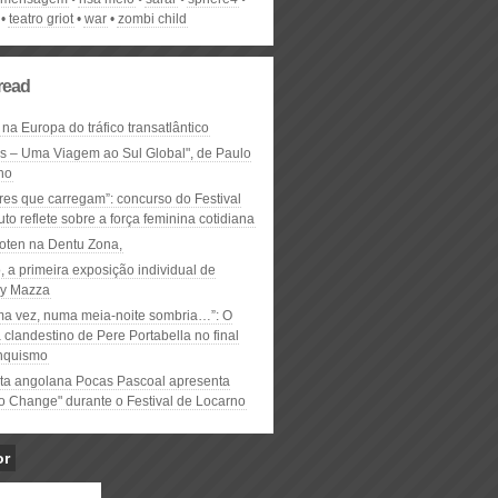
teatro griot
war
zombi child
read
 na Europa do tráfico transatlântico
ós – Uma Viagem ao Sul Global", de Paulo
ho
res que carregam”: concurso do Festival
to reflete sobre a força feminina cotidiana
oten na Dentu Zona,
, a primeira exposição individual de
y Mazza
ma vez, numa meia-noite sombria…”: O
clandestino de Pere Portabella no final
nquismo
ta angolana Pocas Pascoal apresenta
to Change" durante o Festival de Locarno
or