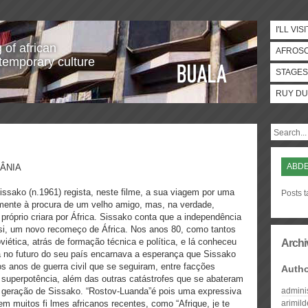
I'LL VISI
 of african
AFROS
temporary culture
STAGES
RUY DU
ABD
ÂNIA
ssako (n.1961) regista, neste filme, a sua viagem por uma
Posts 
amente à procura de um velho amigo, mas, na verdade,
próprio criara por África. Sissako conta que a independência
 si, um novo recomeço de África. Nos anos 80, como tantos
viética, atrás de formação técnica e política, e lá conheceu
Archi
a no futuro do seu país encarnava a esperança que Sissako
s anos de guerra civil que se seguiram, entre facções
Auth
superpotência, além das outras catástrofes que se abateram
a geração de Sissako. “Rostov-Luanda”é pois uma expressiva
admini
m muitos fi lmes africanos recentes, como “Afrique, je te
arimil