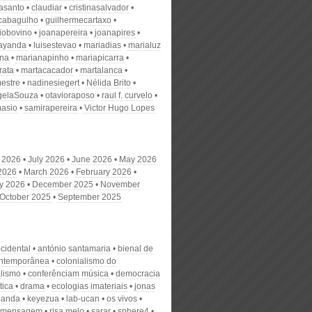
nasanto
claudiar
cristinasalvador
scabagulho
guilhermecartaxo
iobovino
joanapereira
joanapires
ayanda
luisestevao
mariadias
marialuz
ana
marianapinho
mariapicarra
rata
martacacador
martalanca
estre
nadinesiegert
Nélida Brito
gelaSouza
otavioraposo
raul f. curvelo
masio
samirapereira
Victor Hugo Lopes
 2026
July 2026
June 2026
May 2026
 2026
March 2026
February 2026
y 2026
December 2025
November
October 2025
September 2025
ocidental
antónio santamaria
bienal de
ontemporânea
colonialismo do
alismo
conferênciam música
democracia
tica
drama
ecologias imateriais
jonas
landa
keyezua
lab-ucan
os vivos
a mensagem
risa melo
sarar
sphere4