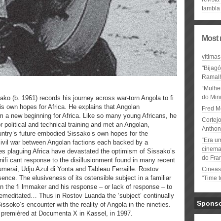
tambla
Most 
vítimas
"Bijag
Ramal
“Mulhe
do Minu
ko (b. 1961) records his journey across war-torn Angola to fi
 his own hopes for Africa. He explains that Angolan
Fred M
m a new beginning for Africa. Like so many young Africans, he
Cortejo
r political and technical training and met an Angolan,
Anthon
untry’s future embodied Sissako’s own hopes for the
“Era u
 civil war between Angolan factions each backed by a
cinema 
es plaguing Africa have devastated the optimism of Sissako’s
do Fra
nifi cant response to the disillusionment found in many recent
plumerai, Udju Azul di Yonta and Tableau Ferraille. Rostov
Cineas
sence. The elusiveness of its ostensible subject in a familiar
"Time 
n the fi lmmaker and his response – or lack of response – to
remeditated… Thus in Rostov Luanda the ‘subject’ continually
Spons
issoko’s encounter with the reality of Angola in the nineties.
s premièred at Documenta X in Kassel, in 1997.