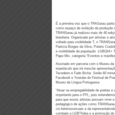
É a primeira vez que o TRASarau partic
como espaço de exibição da produção d
TRANSarau já realizou mais de 40 ediç
brasileira. Organizado por artistas e
voltado para visibilidade T, o TRANSar
Patricia Borges da Silva, Polaris Couti
e visibilidade da população LGBQIA+ T
Papo Mix, categoria “Eventos e manifes
Assinado em parceria com o Museu da L
espetáculo que irá mesclar apresentaç
Tecedeiro e Fado Bicha. Serão 60 minut
Facebook e Youtube do Festival de Poe
Museu da Língua Portuguesa.
“Atuar na empregabilidade de poetas e a
importante para o FPL, pois entendemos
para que esses artistas possam viver e c
pedagógico de ações como TRANSarau s
cis-heterossexuais e da representativid
combate a LGBTfobia e a promoção do re