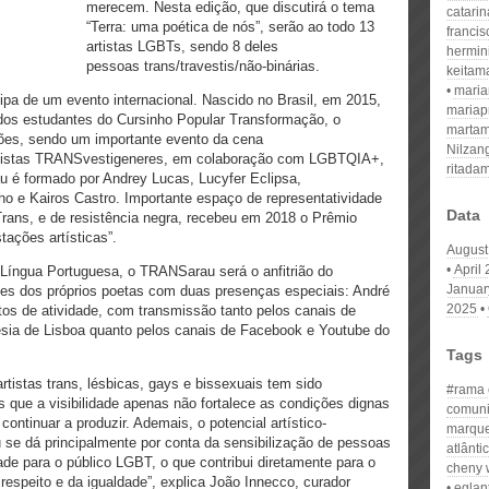
merecem. Nesta edição, que discutirá o tema
catari
“Terra: uma poética de nós”, serão ao todo 13
franci
artistas LGBTs, sendo 8 deles
hermin
pessoas trans/travestis/não-binárias.
keitam
mari
ipa de um evento internacional. Nascido no Brasil, em 2015,
mariap
os estudantes do Cursinho Popular Transformação, o
martam
ões, sendo um importante evento da cena
Nilzan
 ativistas TRANSvestigeneres, em colaboração com LGBTQIA+,
ritada
au é formado por Andrey Lucas, Lucyfer Eclipsa,
nho e Kairos Castro. Importante espaço de representatividade
Data
rans, e de resistência negra, recebeu em 2018 o Prêmio
tações artísticas”.
August
April
íngua Portuguesa, o TRANSarau será o anfitrião do
Januar
ões dos próprios poetas com duas presenças especiais: André
2025
os de atividade, com transmissão tanto pelos canais de
sia de Lisboa quanto pelos canais de Facebook e Youtube do
Tags
rtistas trans, lésbicas, gays e bissexuais tem sido
#rama e
 que a visibilidade apenas não fortalece as condições dignas
comuni
ontinuar a produzir. Ademais, o potencial artístico-
marqu
e dá principalmente por conta da sensibilização de pessoas
atlânti
ade para o público LGBT, o que contribui diretamente para o
cheny 
speito e da igualdade”, explica João Innecco, curador
eglan