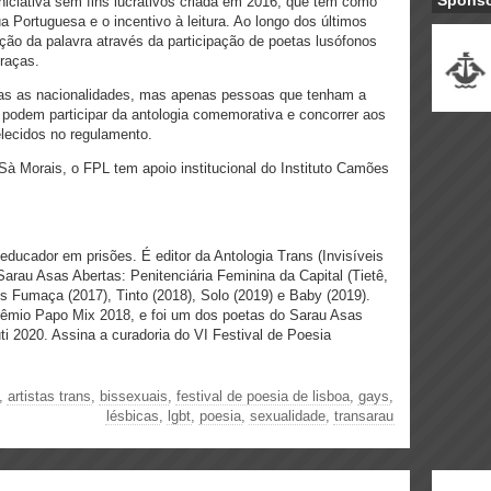
Spons
niciativa sem fins lucrativos criada em 2016, que tem como
ua Portuguesa e o incentivo à leitura. Ao longo dos últimos
ão da palavra através da participação de poetas lusófonos
 raças.
odas as nacionalidades, mas apenas pessoas que tenham a
podem participar da antologia comemorativa e concorrer aos
lecidos no regulamento.
Sà Morais, o FPL tem apoio institucional do Instituto Camões
educador em prisões. É editor da Antologia Trans (Invisíveis
Sarau Asas Abertas: Penitenciária Feminina da Capital (Tietê,
is Fumaça (2017), Tinto (2018), Solo (2019) e Baby (2019).
rêmio Papo Mix 2018, e foi um dos poetas do Sarau Asas
i 2020. Assina a curadoria do VI Festival de Poesia
,
artistas trans
,
bissexuais
,
festival de poesia de lisboa
,
gays
,
lésbicas
,
lgbt
,
poesia
,
sexualidade
,
transarau