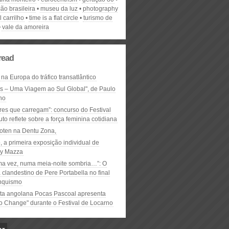
ão brasileira
museu da luz
photography
 carrilho
time is a flat circle
turismo de
vale da amoreira
read
 na Europa do tráfico transatlântico
ós – Uma Viagem ao Sul Global", de Paulo
ho
res que carregam”: concurso do Festival
to reflete sobre a força feminina cotidiana
oten na Dentu Zona,
, a primeira exposição individual de
y Mazza
ma vez, numa meia-noite sombria…”: O
clandestino de Pere Portabella no final
nquismo
ta angolana Pocas Pascoal apresenta
to Change" durante o Festival de Locarno