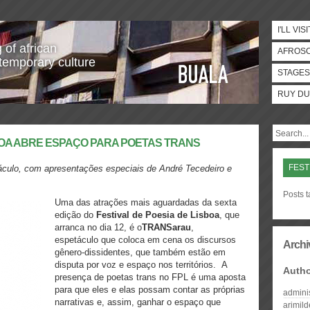
I'LL VISI
 of african
AFROS
temporary culture
STAGES
RUY DU
SBOA ABRE ESPAÇO PARA POETAS TRANS
FEST
áculo, com apresentações especiais de André Tecedeiro e
Posts t
Uma das atrações mais aguardadas da sexta
edição do
Festival de Poesia de Lisboa
, que
arranca no dia 12,
é o
TRANSarau
,
espetáculo que coloca em cena os discursos
Archi
gênero-dissidentes, que também estão em
disputa por voz e espaço nos territórios. A
Auth
presença de poetas trans no FPL é uma aposta
para que eles e elas possam contar as próprias
admini
narrativas e, assim, ganhar o espaço que
arimil