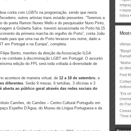
imigraç
raquel
isboa conta com LGBTs na programação, sendo que nesta
lisboa
cedeiro, outros artistas trans estarão presentes. “Teremos a
lado do poeta Ramon Nunes Mello e do pesquisador Nuno Pinto,
nagem à Gisberta Salce, travesti assassinada no Porto há 15
Most 
ascimento da primeira marcha do orgulho do Porto”, conta João
inado para que uma rua do Porto levasse seu nome, dado a
BT em Portugal e na Europa”, completa.
vítimas
"Bijag
Filipe Bento, membro da direção da Associação ILGA
Ramal
nte no combate à discriminação LGBT em Portugal. O assunto
“Mulhe
 próxima edição do FPL será toda voltada à diversidade de
do Minu
Fred M
no acontece de maneira virtual, de
12 a 18 de setembro
, e
Cortejo
es diferentes
. Serão 9 mesas, 6 tertúlias, 3 oficinas e 3
Anthon
 aberta ao público geral através das redes sociais do
“Era u
cinema 
stituto Camões, do Camões – Centro Cultural Português em
do Fra
 Espaço Espelho D’Água, do Museu da Língua Portuguesa e da
Cineas
"Time 