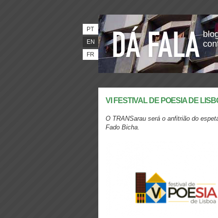
PT
blog
EN
con
FR
VI FESTIVAL DE POESIA DE LI
O TRANSarau será o anfitrião do espet
Fado Bicha.