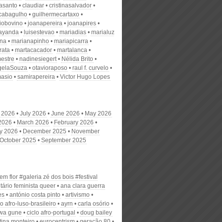
nasanto
claudiar
cristinasalvador
scabagulho
guilhermecartaxo
iobovino
joanapereira
joanapires
ayanda
luisestevao
mariadias
marialuz
ana
marianapinho
mariapicarra
rata
martacacador
martalanca
estre
nadinesiegert
Nélida Brito
gelaSouza
otavioraposo
raul f. curvelo
masio
samirapereira
Victor Hugo Lopes
 2026
July 2026
June 2026
May 2026
 2026
March 2026
February 2026
y 2026
December 2025
November
October 2025
September 2025
m flor #galeria zé dos bois #festival
tário feminista queer
ana clara guerra
es
antónio costa pinto
artivismo
co afro-luso-brasileiro
ayrn
carla osório
wa gune
ciclo afro-portugal
doug bailey
tina monteiro
eurocentrism
geração 80