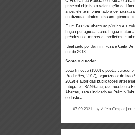
O Festival de Poesia de Lisboa é uma i
principal objetivo a valorização da Líng
anos, ele tem fomentado a democratizaç
de diversas idades, classes, géneros e
É um Festival aberto ao público e a t
língua portuguesa como língua materna 
prémios nos termos e condições estabe
Idealizado por Jannini Rosa e Carla De 
desde 2018.
Sobre o curador
João Innecco (1993) é poeta, curador e 
Produções, 2017), organizador do livro 
2019) e autor das publicações artesana
Integra o TRANSarau, que recebeu o P
Abertas, sarau indicado ao Prêmio Jabut
de Lisboa.
07.09.2021 | by
Alícia Gaspar
|
arte