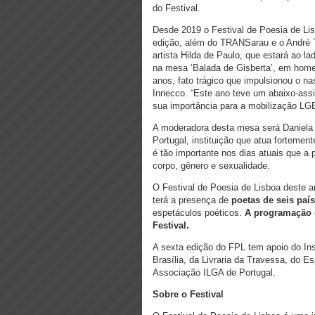
do Festival.
Desde 2019 o Festival de Poesia de L
edição, além do TRANSarau e o André Te
artista Hilda de Paulo, que estará ao 
na mesa ‘Balada de Gisberta’, em home
anos, fato trágico que impulsionou o n
Innecco. “Este ano teve um abaixo-ass
sua importância para a mobilização LG
A moderadora desta mesa será Daniela 
Portugal, instituição que atua forteme
é tão importante nos dias atuais que a
corpo, gênero e sexualidade.
O Festival de Poesia de Lisboa deste a
terá a presença de
poetas de seis país
espetáculos poéticos.
A programação é
Festival.
A sexta edição do FPL tem apoio do In
Brasília, da Livraria da Travessa, do
Associação ILGA de Portugal.
Sobre o Festival