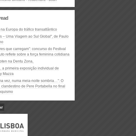
read
 na Europa do tráfico transatlântico
ós – Uma Viagem ao Sul Global", de Paulo
ho
res que carregam”: concurso do Festival
to reflete sobre a força feminina cotidiana
oten na Dentu Zona,
, a primeira exposição individual de
y Mazza
ma vez, numa meia-noite sombria…”: O
clandestino de Pere Portabella no final
nquismo
or