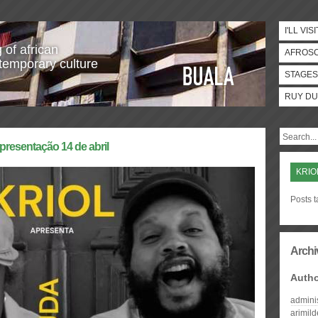
I'LL VISI
 of african
AFROS
temporary culture
STAGES
RUY DU
resentação 14 de abril
KRIO
Posts 
Archi
Auth
admini
arimil