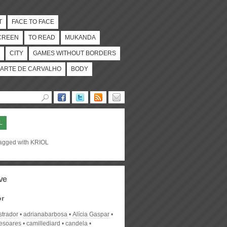
T
FACE TO FACE
CREEN
TO READ
MUKANDA
CITY
GAMES WITHOUT BORDERS
ARTE DE CARVALHO
BODY
L
tagged with KRIOL
ve
or
strador
adrianabarbosa
Alícia Gaspar
desoares
camillediard
candela