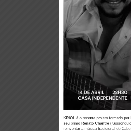
KRIOL
é o recente projeto formado por
seu primo
Renato Chantre
(Kussondulo
reinventar a música tradicional de Cabo