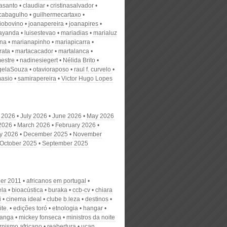
nasanto
claudiar
cristinasalvador
scabagulho
guilhermecartaxo
iobovino
joanapereira
joanapires
ayanda
luisestevao
mariadias
marialuz
ana
marianapinho
mariapicarra
rata
martacacador
martalanca
estre
nadinesiegert
Nélida Brito
gelaSouza
otavioraposo
raul f. curvelo
masio
samirapereira
Victor Hugo Lopes
 2026
July 2026
June 2026
May 2026
 2026
March 2026
February 2026
y 2026
December 2025
November
October 2025
September 2025
ier 2011
africanos em portugal
la
bioacústica
buraka
ccb-cv
chiara
i
cinema ideal
clube b.leza
destinos
ite.
edições toró
etnologia
hangar
kanga
mickey fonseca
ministros da noite
nismo africano
reabertura
ucan