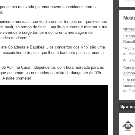
a pandemia motivada por criar novas sonoridades com o
s.
Most 
 universo musical cabo-verdiano e os tempos em que vivemos
e ouvir, só tempo de falar… aquilo que conta é mostrar a tua
vítimas
 que vivemos e surge também como uma mensagem de
"Bijag
andes mudarem!”
Ramal
 até Coladeras e Batukes… os concertos dos Kriol são uma
“Mulhe
 psicadelismo tropical que lhes é bastante peculiar, onde a
do Minu
Fred M
4 de Abril na Casa Independente, com hora marcada para as
Cortejo
 que assumam os comandos da pista de dança até às 02h
Anthon
c. A noite promete!
“Era u
cinema 
do Fra
Spons