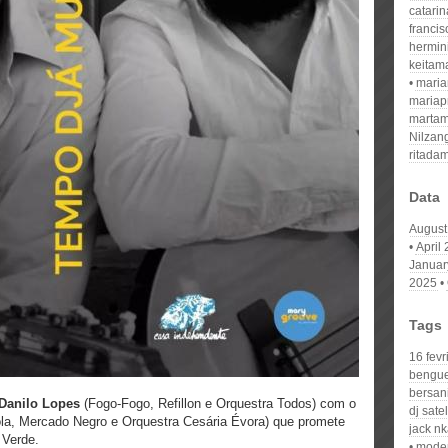
catari
franci
hermin
keitam
mari
mariap
martam
Nilzan
ritada
Data
August
April
Januar
2025
Tags
16 fevr
bengue
bersan
Danilo Lopes
(Fogo-Fogo, Refillon e Orquestra Todos) com o
dj satel
la, Mercado Negro e Orquestra Cesária Évora) que promete
jack n
 Verde.
moder