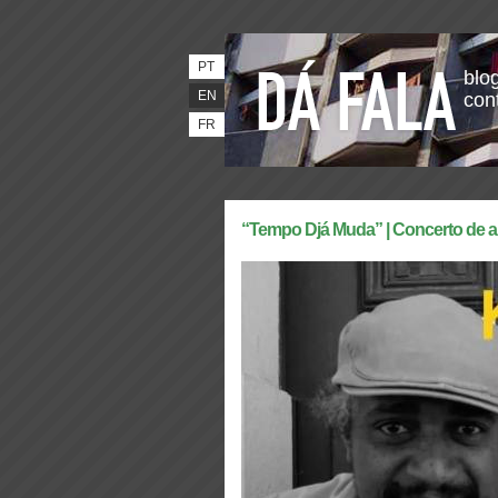
PT
blog
EN
con
FR
“Tempo Djá Muda” | Concerto de ap