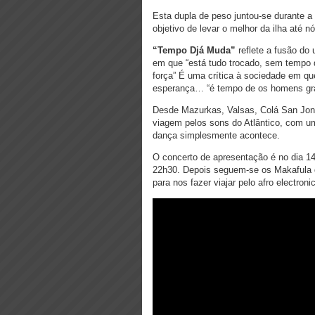
Esta dupla de peso juntou-se durante 
objetivo de levar o melhor da ilha até nó
“Tempo Djá Muda”
reflete a fusão do
em que “está tudo trocado, sem tempo d
força” É uma crítica à sociedade em
esperança… “é tempo de os homens gr
Desde Mazurkas, Valsas, Colá San Jon
viagem pelos sons do Atlântico, com um
dança simplesmente acontece.
O concerto de apresentação é no dia 1
22h30. Depois seguem-se os Makafula
para nos fazer viajar pelo afro electroni