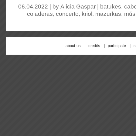
06.04.2022 | by
Alícia Gaspar
|
batukes
,
cabo
coladeras
,
concerto
,
kriol
,
mazurkas
,
mús
about us
credits
participate
s