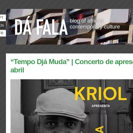
PT
blog of african
EN
contemporary culture
FR
“Tempo Djá Muda” | Concerto de apres
abril