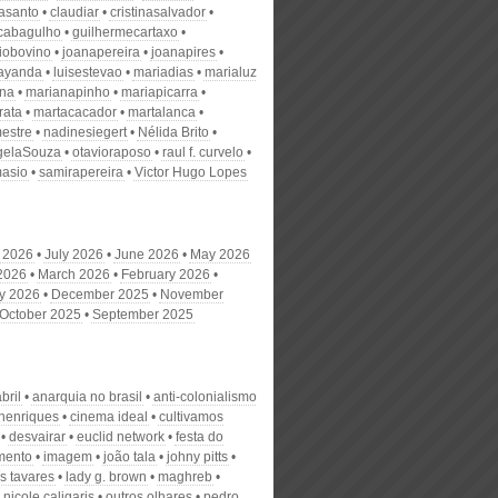
nasanto
claudiar
cristinasalvador
scabagulho
guilhermecartaxo
iobovino
joanapereira
joanapires
ayanda
luisestevao
mariadias
marialuz
ana
marianapinho
mariapicarra
rata
martacacador
martalanca
estre
nadinesiegert
Nélida Brito
gelaSouza
otavioraposo
raul f. curvelo
masio
samirapereira
Victor Hugo Lopes
 2026
July 2026
June 2026
May 2026
 2026
March 2026
February 2026
y 2026
December 2025
November
October 2025
September 2025
bril
anarquia no brasil
anti-colonialismo
 henriques
cinema ideal
cultivamos
desvairar
euclid network
festa do
mento
imagem
joão tala
johny pitts
ís tavares
lady g. brown
maghreb
nicole caligaris
outros olhares
pedro