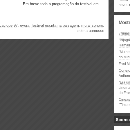
Em breve toda a programação do festival em
neves 
Most 
cacique 97
,
évora
,
festival escrita na paisagem
,
mural sonoro
,
selma uamusse
vítimas
"Bijag
Ramal
“Mulhe
do Minu
Fred M
Cortejo
Anthon
“Era u
cinema 
do Fra
Cineas
"Time 
Spons