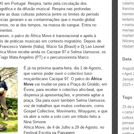
I em Portugal. Respira, tanto pela circulação dos
catari
ográfica e da difusão musical. Respira nas profundas
franci
une as duas culturas potencia (entre os limites do período
hermin
dências geraram e as contaminações que o mundo global
keitam
zemos, no ar dos tempos, na massa do sangue. Entra no
mari
inentes.
mariap
ses, o palco do África Move é transnacional e apela à
martam
vés de práticas musicais em contexto migratório. Depois de
Nilzan
Francesco Valente (Itália), Múcio Sá (Brasil) e Dj Leo Leonel
ritada
 África Move recebe ainda os Cacique 97 e Selma Uamusse, os
Tiago Mata Angelino (PT) e o percurssionista Marco
Data
É já na próxima quarta-feira, dia 1 de Agosto,
August
que vamos poder ouvir o colectivo luso-
April
moçambicano Cacique 97. O palco do
África
Januar
Move
vai mudar-se para a Praça do Giraldo, em
2025
Évora, para receber o colectivo afro-beat, que
dispensa já apresentações, e promete agitar a
Tags
praça. Dia para ouvir também Selma Uamusse,
voz de trabalhos que muitos conhecem, como
25 de a
Gospel Collective, Movimento, Wraygunn, e que
carla
irá abrir a noite a solo com um tributo feito a
cultura
Nina Simone.
pensa
Africa Move, de 4 de Julho a 29 de Agosto, no
josé lu
Festival Escrita na Paisagem.
netflix