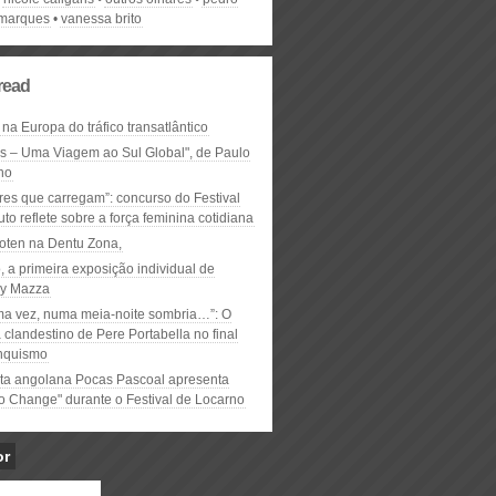
marques
vanessa brito
read
 na Europa do tráfico transatlântico
ós – Uma Viagem ao Sul Global", de Paulo
ho
res que carregam”: concurso do Festival
to reflete sobre a força feminina cotidiana
oten na Dentu Zona,
, a primeira exposição individual de
y Mazza
ma vez, numa meia-noite sombria…”: O
clandestino de Pere Portabella no final
nquismo
ta angolana Pocas Pascoal apresenta
to Change" durante o Festival de Locarno
or