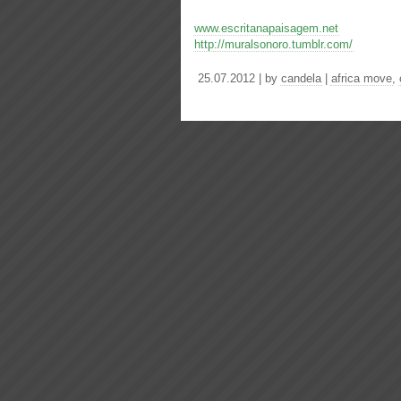
www.escritanapaisagem.net
http://muralsonoro.tumblr.com/
25.07.2012 | by
candela
|
africa move
,