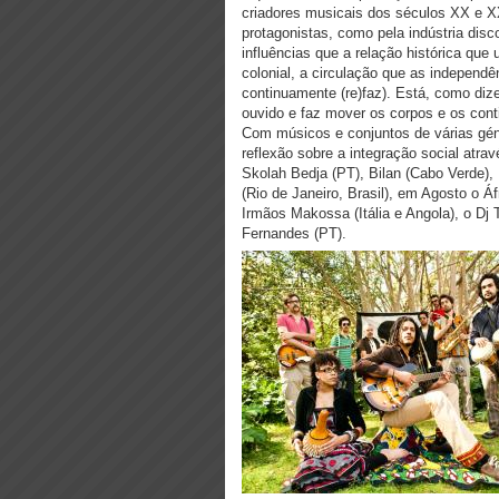
criadores musicais dos séculos XX e XX
protagonistas, como pela indústria disc
influências que a relação histórica que 
colonial, a circulação que as indepen
continuamente (re)faz). Está, como di
ouvido e faz mover os corpos e os cont
Com músicos e conjuntos de várias géne
reflexão sobre a integração social atra
Skolah Bedja (PT), Bilan (Cabo Verde), 
(Rio de Janeiro, Brasil), em Agosto o
Irmãos Makossa (Itália e Angola), o Dj 
Fernandes (PT).