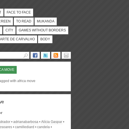
T
FACE TO FACE
CREEN
TO READ
MUKANDA
CITY
GAMES WITHOUT BORDERS
ARTE DE CARVALHO
BODY
CA MOVE
tagged with africa move
ve
or
strador
adrianabarbosa
Alícia Gaspar
desoares
camillediard
candela