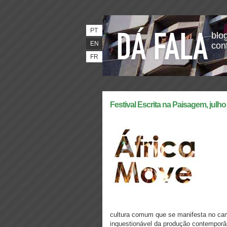
PT
blog
EN
con
FR
Festival Escrita na Paisagem, jul
cultura comum que se manifesta no cam
inquestionável da produção contemporân