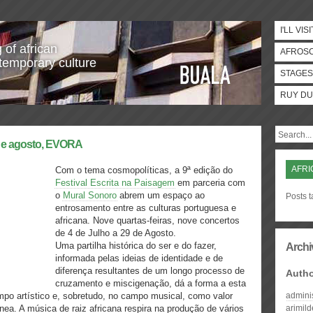
I'LL VISI
 of african
AFROS
temporary culture
STAGES
RUY DU
ho e agosto, EVORA
AFRI
Com o tema cosmopolíticas, a 9ª edição do
Festival Escrita na Paisagem
em parceria com
o
Mural Sonoro
abrem um espaço ao
Posts 
entrosamento entre as culturas portuguesa e
africana. Nove quartas-feiras, nove concertos
de 4 de Julho a 29 de Agosto.
Uma partilha histórica do ser e do fazer,
Archi
informada pelas ideias de identidade e de
diferença resultantes de um longo processo de
Auth
cruzamento e miscigenação, dá a forma a esta
po artístico e, sobretudo, no campo musical, como valor
admini
ea. A música de raiz africana respira na produção de vários
arimil