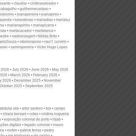
nasanto
claudiar
cristinasalvador
scabagulho
guilhermecartaxo
iobovino
joanapereira
joanapires
ayanda
luisestevao
mariadias
marialuz
ana
marianapinho
mariapicarra
rata
martacacador
martalanca
estre
nadinesiegert
Nélida Brito
gelaSouza
otavioraposo
raul f. curvelo
masio
samirapereira
Victor Hugo Lopes
 2026
July 2026
June 2026
May 2026
 2026
March 2026
February 2026
y 2026
December 2025
November
October 2025
September 2025
abdulai sila
artur santoro
boi
campo
chiara bersani
cotas
cristina nogueira
a
exposição colonial do porto
hijab
ções digitais
legado colonial
mauro
ira
motim
patrick ferras
pedro
não
pie tshibanda
rita rainho