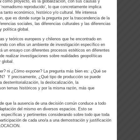
 como proyecto, es la globalización, con sus causas y
e ‘nomadismo reproducido’, lo que concretamente implica
 tanto económico, histórico y/o cultural. Me interesa
ón, que es donde surge la pregunta por la trascendencia de la
iferencias sociales, las diferencias culturales y las diferencias
 política global.
as y teóricos europeos y chilenos que he encontrado en
iendo con ellos un ambiente de investigación específico en
 un ensayo con diferentes procesos estéticos en diferentes
 de realizar investigaciones sobre realidades geopolíticas
 global.
er? ni ¿Cómo exponer? La pregunta más bien es: ¿Qué se
ON? Y precisamente, ¿Qué tipo de producción se puede
desterritorialización, la deslocalización, la
ón son temas históricos y por la misma razón, más que
 que la ausencia de una decisión común conduce a todo
adaptación del mismo en diversos espacios. Esto se
s específicas y pertinentes considerando sobre todo que toda
articipación de cada uno/a a una demostración y justificación
ISLOCACION.