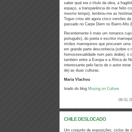
saber qual era o título da obra, a fragi
espaço, a transparência do mar feito c
mesmo tempo), lembrou-me as histórias
Toguo criou até agora cinco versões d
passado no Carpe Diem no Bairro Alto (l
Recentemente li mais um romance cujo t
português), do poeta e escritor marroqui
irmãos marroquinos que procuram uma 
em grande parte desconhecia (sobre o 
homossexualidade num país árabe), o co
também entre a Europa e a África do N
interessante pelo facto de o autor esta
de) as duas culturas.
Maria Vlachou
tirado do blog
Musing on Culture
08.01.2
CHILE DESLOCADO
Um conjunto de exposições, ciclos de 