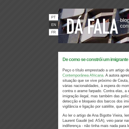
PT
blog
EN
con
FR
De como se constrói um imigrante
Peço o título emprestado a um artigo de
Contemporânea Africana
. A autora apr
situação que se vive próximo de Ceuta
várias nacionalidades, à espera do mo
contra o arame farpado. Contra elas, a
imigração ilegal, mas também das polí
detecção e bloqueio dos barcos dos im
vigilância e ligação por satélite, que 
Ao ler o artigo de Ana Bigotte Vieira, 
Laurent Gaudé (ed. ASA), veio parar n
indiferença - não tinha mais nada para 