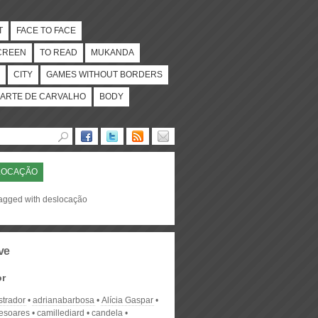
T
FACE TO FACE
CREEN
TO READ
MUKANDA
CITY
GAMES WITHOUT BORDERS
ARTE DE CARVALHO
BODY
LOCAÇÃO
tagged with deslocação
ve
or
strador
adrianabarbosa
Alícia Gaspar
desoares
camillediard
candela