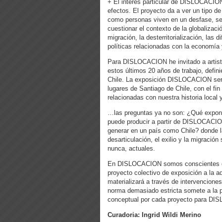
+ El interés particular de DISLOCACION
efectos. El proyecto da a ver un tipo d
como personas viven en un desfase, sea
cuestionar el contexto de la globalizaci
migración, la desterritorialización, las d
políticas relacionadas con la economía y
Para DISLOCACION he invitado a artist
estos últimos 20 años de trabajo, defin
Chile. La exposición DISLOCACION será
lugares de Santiago de Chile, con el fin
relacionadas con nuestra historia local y
…las preguntas ya no son: ¿Qué expon
puede producir a partir de DISLOCACI
generar en un país como Chile? donde la 
desarticulación, el exilio y la migraci
nunca, actuales.
En DISLOCACION somos conscientes de
proyecto colectivo de exposición a la 
materializará a través de intervencione
norma demasiado estricta somete a la p
conceptual por cada proyecto para D
Curadoria: Ingrid Wildi Merino