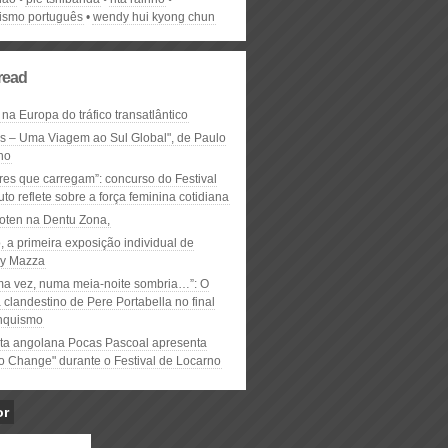
lismo português
wendy hui kyong chun
read
 na Europa do tráfico transatlântico
ós – Uma Viagem ao Sul Global", de Paulo
ho
res que carregam”: concurso do Festival
to reflete sobre a força feminina cotidiana
oten na Dentu Zona,
, a primeira exposição individual de
y Mazza
ma vez, numa meia-noite sombria…”: O
clandestino de Pere Portabella no final
nquismo
ta angolana Pocas Pascoal apresenta
to Change" durante o Festival de Locarno
or