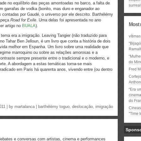
lidade no equilíbrio das peças amontoadas no barco, a falta de
surrea
om garrafas de vodka (bonito, mas duro e enganador ao
 contadas por Gaudé, o universo por ele descrito. Barthélémy
a peça
Road for Exile
. Uma delas foi apresentada no ano
Most 
er artigo no
BUALA
).
ema era a imigração. Leaving Tangier (não traduzido para
vítimas
no Tahar Ben Jelloun, é um livro que conta a história de dois
"Bijag
vida melhor em Espanha. Um livro sobre uma realidade que
Ramal
regime marroquino ou sobre as relações amorosas e a
“Mulhe
ntraste sempre presente entre o tradicional e o moderno, e
do Minu
orte. A abordagem a estas temáticas torna-se mais
r radicado em Paris há quarenta anos, vivendo entre (ou dentro
Fred M
Cortejo
Anthon
“Era u
cinema 
do Fra
011 | by
martalanca
|
barthélémy toguo
,
deslocação
,
imigração
Cineas
"Time 
Spons
debates e conversas com artistas, cinema e performances