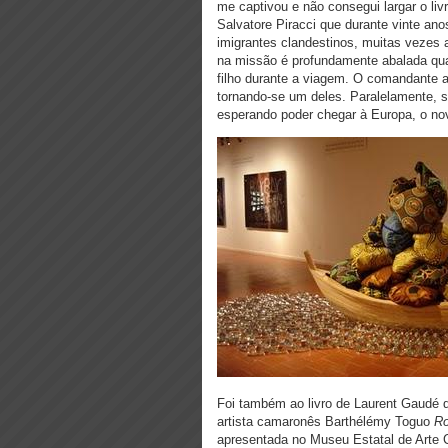
me captivou e não consegui largar o liv
Salvatore Piracci que durante vinte an
imigrantes clandestinos, muitas vezes 
na missão é profundamente abalada qua
filho durante a viagem. O comandante 
tornando-se um deles. Paralelamente, 
esperando poder chegar à Europa, o no
Foi também ao livro de Laurent Gaudé q
artista camaronês Barthélémy Toguo
Ro
apresentada no Museu Estatal de Arte