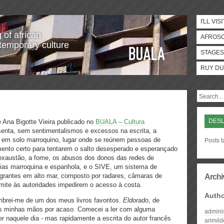
I'LL VISI
 of african
AFROS
temporary culture
STAGES
RUY DU
DES
 Ana Bigotte Vieira publicado no
BUALA – Cultura
esenta, sem sentimentalismos e excessos na escrita, a
, em solo marroquino, lugar onde se reúnem pessoas de
Posts 
mento certo para tentarem o salto desesperado e esperançado
 exaustão, a fome, os abusos dos donos das redes de
cias marroquina e espanhola, e o SIVE, um sistema de
igrantes em alto mar, composto por radares, câmaras de
Archi
permite às autoridades impedirem o acesso à costa.
Auth
lembrei-me de um dos meus livros favoritos.
Eldorado
, de
as minhas mãos por acaso. Comecei a ler com alguma
admini
ler naquele dia - mas rapidamente a escrita do autor francês
arimil