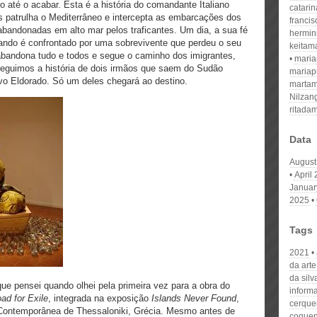
ro até o acabar. Esta é a história do comandante Italiano
catari
os patrulha o Mediterrâneo e intercepta as embarcações dos
franci
abandonadas em alto mar pelos traficantes. Um dia, a sua fé
hermin
ndo é confrontado por uma sobrevivente que perdeu o seu
keitam
abandona tudo e todos e segue o caminho dos imigrantes,
mari
seguimos a história de dois irmãos que saem do Sudão
mariap
vo Eldorado. Só um deles chegará ao destino.
martam
Nilzan
ritada
Data
August
April
Januar
2025
Tags
2021
da arte
da silv
ue pensei quando olhei pela primeira vez para a obra do
informa
ad for Exile
, integrada na exposição
I
slands Never Found
,
cerque
 Contemporânea de Thessaloniki, Grécia. Mesmo antes de
coque