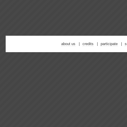
about us
credits
participate
s