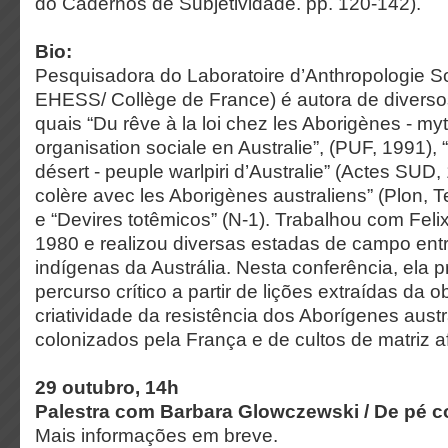
do Cadernos de Subjetividade. pp. 120-142).
Bio:
Pesquisadora do Laboratoire d’Anthropologie S
EHESS/ Collège de France) é autora de diversos
quais “Du rêve à la loi chez les Aborigènes - myth
organisation sociale en Australie”, (PUF, 1991),
désert - peuple warlpiri d’Australie” (Actes SUD
colère avec les Aborigènes australiens” (Plon, 
e “Devires totêmicos” (N-1). Trabalhou com Feli
1980 e realizou diversas estadas de campo entr
indígenas da Austrália. Nesta conferência, ela 
percurso crítico a partir de lições extraídas da
criatividade da resistência dos Aborígenes aust
colonizados pela França e de cultos de matriz af
29 outubro, 14h
Palestra com Barbara Glowczewski /
De pé c
Mais informações em breve.