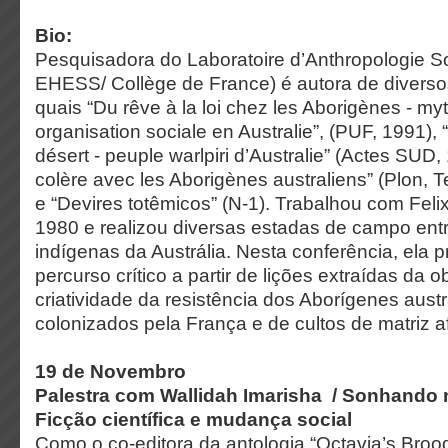
Bio:
Pesquisadora do Laboratoire d’Anthropologie S
EHESS/ Collège de France) é autora de diversos
quais “Du rêve à la loi chez les Aborigènes - myth
organisation sociale en Australie”, (PUF, 1991),
désert - peuple warlpiri d’Australie” (Actes SUD
colère avec les Aborigènes australiens” (Plon, 
e “Devires totêmicos” (N-1). Trabalhou com Feli
1980 e realizou diversas estadas de campo entr
indígenas da Austrália. Nesta conferência, ela 
percurso crítico a partir de lições extraídas da
criatividade da resistência dos Aborígenes aust
colonizados pela França e de cultos de matriz af
19 de Novembro
Palestra com
Wallidah Imarisha /
Sonhando n
Ficção científica e mudança social
Como o co-editora da antologia “Octavia’s Brood