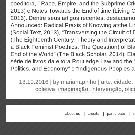
coeditora, ” Race, Empire, and the Subprime Cri
2013) e Notes Towards the End of time (Living
2016). Dentre seus artigos recentes, destacam
Announced: Radical Praxis of Knowing at/the Lim
(Social Text, 2013), “Transversing the Circuit of
(The Eighteenth Century: Theory and Interpretat
a Black Feminist Poethics: The Quest(ion) of B
End of the World” (The Black Scholar, 2014). E
série de livros da eitora Routledge Law and the “
Politics, and Economy” e “Indigenous Peoples a
18.10.2016 | by
marianapinho
|
arte
,
cidade
,
coletiva
,
imaginação
,
intervenção
,
ofic
about us
credits
participate
s