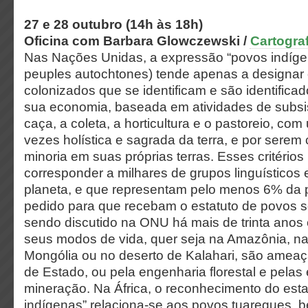
27 e 28 outubro (14h às 18h)
Oficina com Barbara Glowczewski /
Cartogra
Nas Nações Unidas, a expressão “povos indíge
peuples autochtones) tende apenas a designar
colonizados que se identificam e são identifica
sua economia, baseada em atividades de subsi
caça, a coleta, a horticultura e o pastoreio, co
vezes holística e sagrada da terra, e por serem
minoria em suas próprias terras. Esses critério
corresponder a milhares de grupos linguísticos
planeta, e que representam pelo menos 6% da 
pedido para que recebam o estatuto de povos 
sendo discutido na ONU há mais de trinta anos 
seus modos de vida, quer seja na Amazônia, na 
Mongólia ou no deserto de Kalahari, são ameaç
de Estado, ou pela engenharia florestal e pela
mineração. Na África, o reconhecimento do esta
indígenas” relaciona-se aos povos tuaregues, b