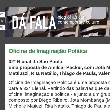
PT
blog of african
EN
contemporary culture
FR
Oficina de Imaginação Política
32ª Bienal de São Paulo
uma proposta de Amilcar Packer, com Jota 
Mattiuzzi, Rita Natálio, Thiago de Paula, Vale
Oficina de Imaginação Política é uma proposta 
para a 32ª Bienal. Partindo das palavras que dã
oficina, imaginação e política - e junto a um gr
composto por Diego Ribeiro,
Jota Mombança (Mo
Michelle Matiuzi, Rita Natálio, Thiago de Paula e