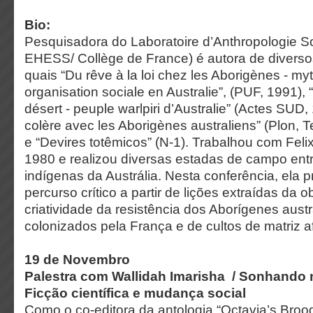
Bio:
Pesquisadora do Laboratoire d’Anthropologie S
EHESS/ Collège de France) é autora de diversos
quais “Du rêve à la loi chez les Aborigènes - myth
organisation sociale en Australie”, (PUF, 1991),
désert - peuple warlpiri d’Australie” (Actes SUD
colère avec les Aborigènes australiens” (Plon, 
e “Devires totêmicos” (N-1). Trabalhou com Feli
1980 e realizou diversas estadas de campo entr
indígenas da Austrália. Nesta conferência, ela 
percurso crítico a partir de lições extraídas da
criatividade da resistência dos Aborígenes aust
colonizados pela França e de cultos de matriz af
19 de Novembro
Palestra com
Wallidah Imarisha /
Sonhando n
Ficção científica e mudança social
Como o co-editora da antologia “Octavia’s Brood