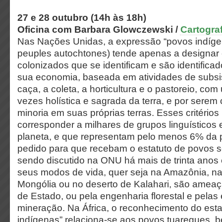
27 e 28 outubro (14h às 18h)
Oficina com Barbara Glowczewski /
Cartogra
Nas Nações Unidas, a expressão “povos indíge
peuples autochtones) tende apenas a designar
colonizados que se identificam e são identifica
sua economia, baseada em atividades de subsi
caça, a coleta, a horticultura e o pastoreio, co
vezes holística e sagrada da terra, e por serem
minoria em suas próprias terras. Esses critério
corresponder a milhares de grupos linguísticos
planeta, e que representam pelo menos 6% da 
pedido para que recebam o estatuto de povos 
sendo discutido na ONU há mais de trinta anos 
seus modos de vida, quer seja na Amazônia, na 
Mongólia ou no deserto de Kalahari, são ameaç
de Estado, ou pela engenharia florestal e pela
mineração. Na África, o reconhecimento do esta
indígenas” relaciona-se aos povos tuaregues, b