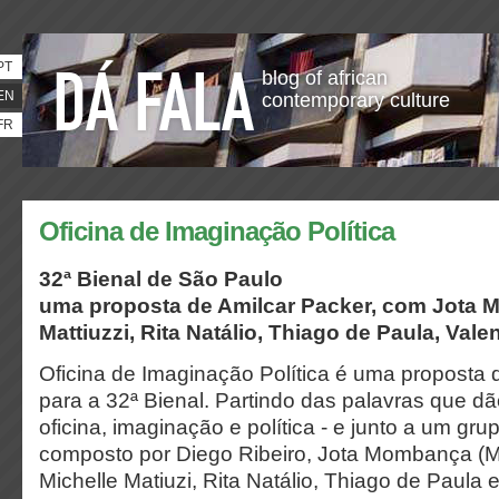
PT
blog of african
EN
contemporary culture
FR
Oficina de Imaginação Política
32ª Bienal de São Paulo
uma proposta de Amilcar Packer, com Jota 
Mattiuzzi, Rita Natálio, Thiago de Paula, Vale
Oficina de Imaginação Política é uma proposta 
para a 32ª Bienal. Partindo das palavras que dã
oficina, imaginação e política - e junto a um gr
composto por Diego Ribeiro,
Jota Mombança (Mo
Michelle Matiuzi, Rita Natálio, Thiago de Paula e