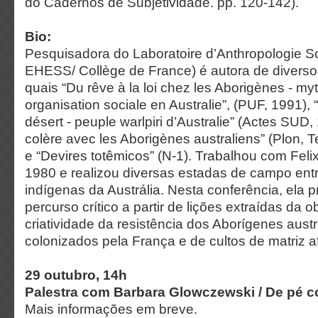
do Cadernos de Subjetividade. pp. 120-142).
Bio:
Pesquisadora do Laboratoire d’Anthropologie S
EHESS/ Collège de France) é autora de diversos
quais “Du rêve à la loi chez les Aborigènes - myth
organisation sociale en Australie”, (PUF, 1991),
désert - peuple warlpiri d’Australie” (Actes SUD
colère avec les Aborigènes australiens” (Plon, 
e “Devires totêmicos” (N-1). Trabalhou com Feli
1980 e realizou diversas estadas de campo entr
indígenas da Austrália. Nesta conferência, ela 
percurso crítico a partir de lições extraídas da
criatividade da resistência dos Aborígenes aust
colonizados pela França e de cultos de matriz af
29 outubro, 14h
Palestra com Barbara Glowczewski /
De pé c
Mais informações em breve.