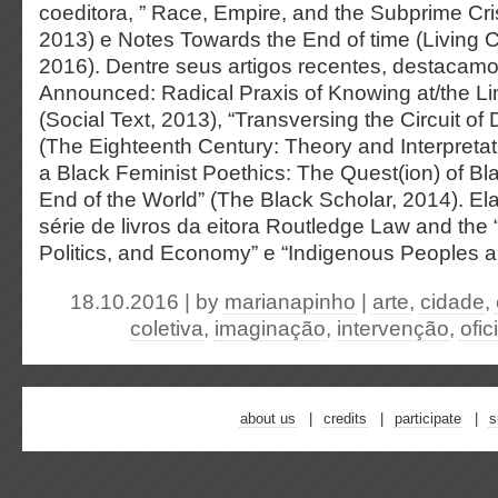
coeditora, ” Race, Empire, and the Subprime Cri
2013) e Notes Towards the End of time (Living
2016). Dentre seus artigos recentes, destacam
Announced: Radical Praxis of Knowing at/the Lim
(Social Text, 2013), “Transversing the Circuit of
(The Eighteenth Century: Theory and Interpretat
a Black Feminist Poethics: The Quest(ion) of B
End of the World” (The Black Scholar, 2014). E
série de livros da eitora Routledge Law and the “
Politics, and Economy” e “Indigenous Peoples a
18.10.2016 | by
marianapinho
|
arte
,
cidade
,
coletiva
,
imaginação
,
intervenção
,
ofic
about us
credits
participate
s