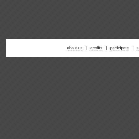
about us
credits
participate
s