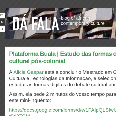
PT
blog of african
EN
contemporary culture
FR
Plataforma Buala | Estudo das formas d
cultural pós-colonial
A
Alícia Gaspar
está a concluir o Mestrado em
Cultura e Tecnologias da Informação, e seleci
estudar as formas digitais do debate cultural pós
Assim, ela pede 2 minutos do vosso tempo par
este mini-inquérito:
https://docs.google.com/forms/d/e/1FAIpQLS