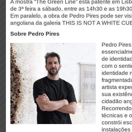
A mostra “The Green Line” está patente em Lis
de 3ª feira a sábado, entre as 14h30 e as 19h30
Em paralelo, a obra de Pedro Pires pode ser vi
angolana da galeria THIS IS NOT A WHITE CU
Sobre Pedro Pires
Pedro Pires
essencialm
de identid
com o sent
identidade 
fragmentada
artista exp
sua existên
cidadão ang
Recorrendo 
técnicas e o
constrói esc
instalações