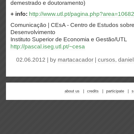
demestrado e doutoramento)
+ info:
http://www.utl.pt/pagina.php?area=1068
Comunicação | CEsA - Centro de Estudos sobre 
Desenvolvimento
Instituto Superior de Economia e Gestão/UTL
http://pascal.iseg.utl.pt/~cesa
02.06.2012 | by
martacacador
|
cursos
,
danie
about us
credits
participate
s