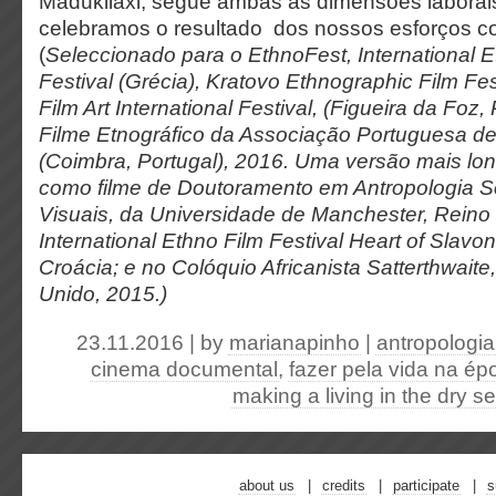
Madukilaxi, segue ambas as dimensões laborais
celebramos o resultado dos nossos esforços 
(
Seleccionado para o EthnoFest, International 
Festival (Grécia), Kratovo Ethnographic Film Fe
Film Art International Festival, (Figueira da Foz,
Filme Etnográfico da Associação Portuguesa de
(Coimbra, Portugal), 2016. Uma versão mais lon
como filme de Doutoramento em Antropologia S
Visuais, da Universidade de Manchester, Reino 
International Ethno Film Festival Heart of Slavo
Croácia; e no Colóquio Africanista Satterthwait
Unido, 2015.)
23.11.2016 | by
marianapinho
|
antropologia
cinema documental
,
fazer pela vida na é
making a living in the dry 
about us
credits
participate
s