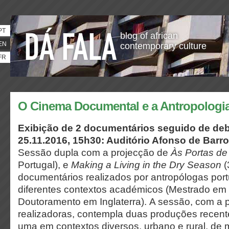
PT
blog of african
EN
contemporary culture
FR
O Cinema Documental e a Antropologi
Exibição de 2 documentários seguido de de
25.11.2016, 15h30: Auditório Afonso de Barro
Sessão dupla com a projecção de
Às Portas de
Portugal), e
Making a Living in the Dry Season
(
documentários realizados por antropólogas por
diferentes contextos académicos (Mestrado em 
Doutoramento em Inglaterra).
A sessão, com a 
realizadoras, contempla duas produções recen
uma em contextos diversos, urbano e rural, de 