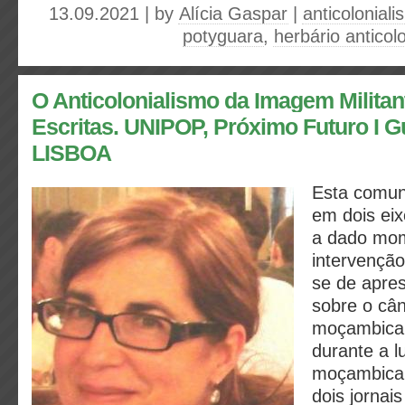
13.09.2021 | by
Alícia Gaspar
|
anticolonial
potyguara
,
herbário anticolo
O Anticolonialismo da Imagem Militan
Escritas. UNIPOP, Próximo Futuro I G
LISBOA
Esta comun
em dois ei
a dado mo
intervenção
se de apre
sobre o cân
moçambica
durante a l
moçambican
dois jornais