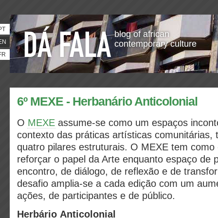
PT
blog of african
EN
contemporary culture
FR
6º MEXE - Herbanário Anticolonial
O
MEXE
assume-se como um espaços inconto
contexto das práticas artísticas comunitárias
quatro pilares estruturais. O MEXE tem como o
reforçar o papel da Arte enquanto espaço de p
encontro, de diálogo, de reflexão e de transf
desafio amplia-se a cada edição com um aum
ações, de participantes e de público.
Herbário Anticolonial