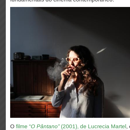
O
filme “
O Pântano”
(2001), de Lucrecia Martel
,