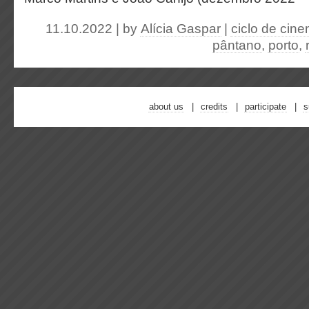
11.10.2022 | by
Alícia Gaspar
|
ciclo de cin
pântano
,
porto
,
about us
credits
participate
s