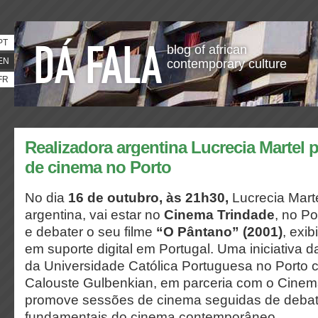
PT
blog of african
EN
contemporary culture
FR
Realizadora argentina Lucrecia Martel p
de cinema no Porto
No dia
16 de outubro, às 21h30,
Lucrecia Marte
argentina, vai estar no
Cinema Trindade
, no Po
e debater o seu filme
“O Pântano” (2001)
, exib
em suporte digital em Portugal. Uma iniciativa 
da Universidade Católica Portuguesa no Porto
Calouste Gulbenkian, em parceria com o Cinem
promove sessões de cinema seguidas de deba
fundamentais do cinema contemporâneo.