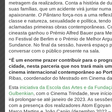
metragem da realizadora. Conta a história de d
suas famílias, que um acidente virá juntar numa 
apaixonante.
O Pântano
força-nos a uma reflex
classe e natureza, sexualidade e política, tend
aclamadas primeiras obras contemporâneas. Co
cineasta ganhou o Prémio Alfred Bauer para Me
no Festival de Berlim e o Prémio de Melhor Ar
Sundance. No final da sessão, haverá espaço p
conversar com o público presente na sala.
“É um enorme prazer contribuir para o progr
cidade, nesta parceria que nos trará mais um
cinema internacional contemporâneo ao Por
Ribas, coordenador do Mestrado em Cinema da
Esta
iniciativa da Escola das Artes e da Funda
Gulbenkian
,
com o Cinema Trindade, teve início
irá prolongar-se até janeiro de 2023. As sessõe
com a presença dos realizadores Atom Egoyan 
Marco Martins e João Canijo (dezembro 2022 –