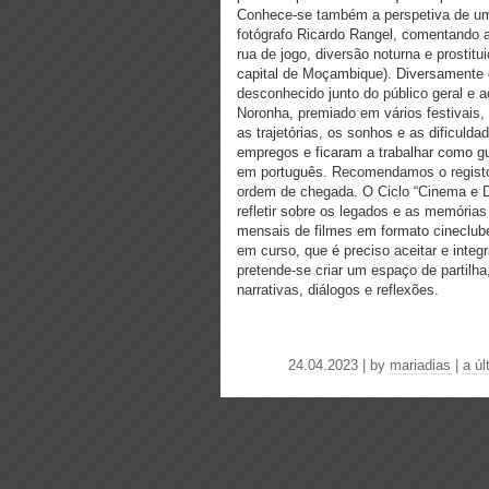
Conhece-se também a
perspetiva de u
fotógrafo Ricardo Rangel,
comentando as
rua de jogo, diversão noturna e
prostit
capital de Moçambique).
Diversamente d
desconhecido junto do
público geral e 
Noronha, premiado em vários festivais,
as trajetórias, os sonhos e as dificuld
empregos e ficaram a trabalhar como 
em português. Recomendamos o registo 
ordem de chegada.
O Ciclo “Cinema e 
refletir sobre os legados e
as memórias 
mensais de filmes em formato
cineclub
em curso, que é preciso aceitar e
integ
pretende-se criar um espaço de partilh
narrativas, diálogos e reflexões.
24.04.2023 | by
mariadias
|
a úl