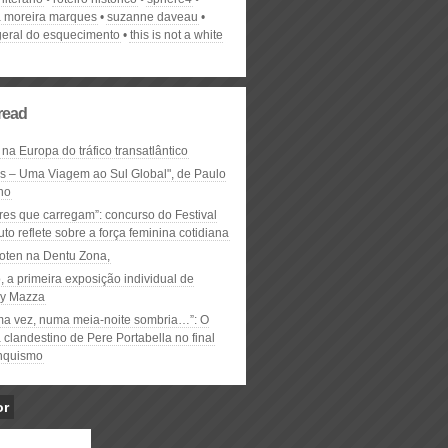
 moreira marques
suzanne daveau
 geral do esquecimento
this is not a white
read
 na Europa do tráfico transatlântico
ós – Uma Viagem ao Sul Global", de Paulo
ho
res que carregam”: concurso do Festival
to reflete sobre a força feminina cotidiana
oten na Dentu Zona,
, a primeira exposição individual de
y Mazza
ma vez, numa meia-noite sombria…”: O
clandestino de Pere Portabella no final
nquismo
or