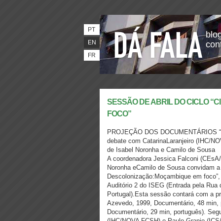
PT
blog
EN
con
FR
SESSÃO DE ABRIL DO CICLO “
FOCO”
PROJEÇÃO DOS DOCUMENTÁRIOS “A
debate com CatarinaLaranjeiro (IHC/N
de Isabel Noronha e Camilo de Sousa
A coordenadora Jessica Falconi (CEsA/
Noronha eCamilo de Sousa convidam a t
Descolonização:Moçambique em foco”, qu
Auditório 2 do ISEG (Entrada pela Rua 
Portugal).Esta sessão contará com a pro
Azevedo, 1999, Documentário, 48 min, 
Documentário, 29 min, português). Segu
(IHC/NOVA FCSH) e Paulo Granjo (ICS