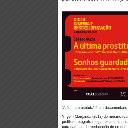
“A última prostituta” é um documentário
Virgem Margarida (2012) do mesmo reali
prolífero
fotógrafo moçambicano, Licíni
para campos de
reeducação de prostitu