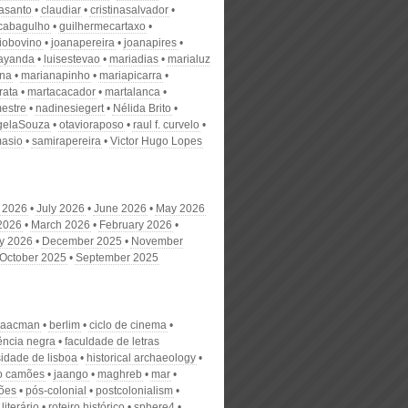
nasanto
claudiar
cristinasalvador
scabagulho
guilhermecartaxo
iobovino
joanapereira
joanapires
ayanda
luisestevao
mariadias
marialuz
ana
marianapinho
mariapicarra
rata
martacacador
martalanca
estre
nadinesiegert
Nélida Brito
gelaSouza
otavioraposo
raul f. curvelo
masio
samirapereira
Victor Hugo Lopes
 2026
July 2026
June 2026
May 2026
 2026
March 2026
February 2026
y 2026
December 2025
November
October 2025
September 2025
isaacman
berlim
ciclo de cinema
ência negra
faculdade de letras
sidade de lisboa
historical archaeology
to camões
jaango
maghreb
mar
ões
pós-colonial
postcolonialism
literário
roteiro histórico
sphere4