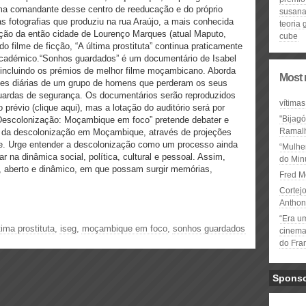
ma comandante desse centro de reeducação e do próprio
susana
 fotografias que produziu na rua Araújo, a mais conhecida
teoria
uição da então cidade de Lourenço Marques (atual Maputo,
cube
o filme de ficção, “A última prostituta” continua praticamente
académico.
“Sonhos guardados” é um documentário de Isabel
 incluindo os
prémios de melhor filme moçambicano. Aborda
Most 
ades diárias de um
grupo de homens que perderam os seus
guardas de segurança.
Os documentários serão reproduzidos
vítimas
prévio (clique aqui), mas
a lotação do auditório será por
"Bijag
Descolonização: Moçambique em foco” pretende debater e
Ramal
da descolonização em Moçambique, através de projeções
e. Urge entender a descolonização como um processo ainda
“Mulhe
rar na dinâmica social, política, cultural e pessoal. Assim,
do Minu
a,
aberto e dinâmico, em que possam surgir memórias,
Fred M
Cortejo
Anthon
“Era u
tima prostituta
,
iseg
,
moçambique em foco
,
sonhos guardados
cinema 
do Fra
Spons