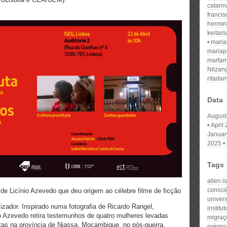
catari
franci
hermin
keitam
mari
mariap
martam
Nilzan
ritada
Data
August
April
Januar
2025
Tags
allen 
consci
 de Licínio Azevedo que deu origem ao célebre filme de ficção
univer
zador. Inspirado numa fotografia de Ricardo Rangel,
institu
o Azevedo retira testemunhos de quatro mulheres levadas
migraç
tas na província de Niassa, Moçambique, no pós-guerra.
prémio 