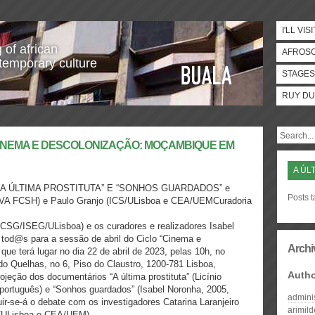
I'LL VISI
 of african
AFROS
temporary culture
STAGES
RUY DU
CINEMA E DESCOLONIZAÇÃO: MOÇAMBIQUE EM
A ÚL
 ÚLTIMA PROSTITUTA” E “SONHOS GUARDADOS” e
Posts t
OVA FCSH) e Paulo Granjo (ICS/ULisboa e CEA/UEMCuradoria
CSG/ISEG/ULisboa) e os curadores e realizadores Isabel
od@s para a sessão de abril do Ciclo “Cinema e
Archi
e terá lugar no dia 22 de abril de 2023, pelas 10h, no
do Quelhas, no 6, Piso do Claustro, 1200-781 Lisboa,
Auth
jeção dos documentários “A última prostituta” (Licínio
português) e “Sonhos guardados” (Isabel Noronha, 2005,
admini
ir-se-á o debate com os investigadores Catarina Laranjeiro
arimil
/ULisboa e CEA/UEM).