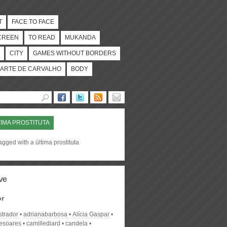
T
FACE TO FACE
CREEN
TO READ
MUKANDA
CITY
GAMES WITHOUT BORDERS
ARTE DE CARVALHO
BODY
TIMA PROSTITUTA
agged with a última prostituta
ve
or
strador
adrianabarbosa
Alícia Gaspar
desoares
camillediard
candela