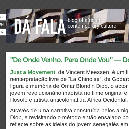
PT
blog of african
EN
contemporary culture
FR
"De Onde Venho, Para Onde Vou" — D
Just a Movement
, de Vincent Meessen, é um f
reinterpretação livre de “La Chinoise”, de Godar
figura e memória de Omar Blondin Diop, o actor
jovem revolucionário maoísta no filme original
filósofo e artista anticolonial da África Ocidental.
Através de uma narrativa construída pelos amigo
Diop, e revisitando o método então ensaiado po
reflecte sobre as ideias do jovem senegalês em