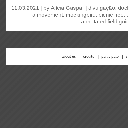
11.03.2021 | by
Alícia Gaspar
|
divulgação
,
doc
a movement
,
mockingbird
,
picnic free
,
annotated field gui
about us
credits
participate
s