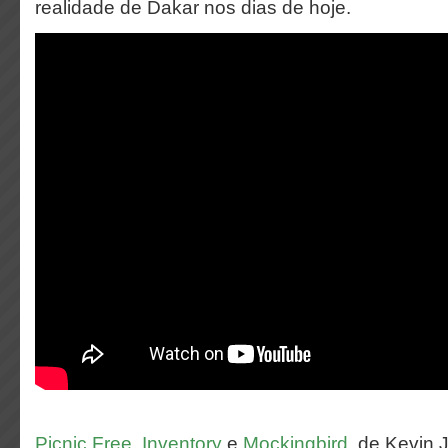
realidade de Dakar nos dias de hoje.
Picnic Free
,
Inventory
e
Mockingbird
, de Kevin